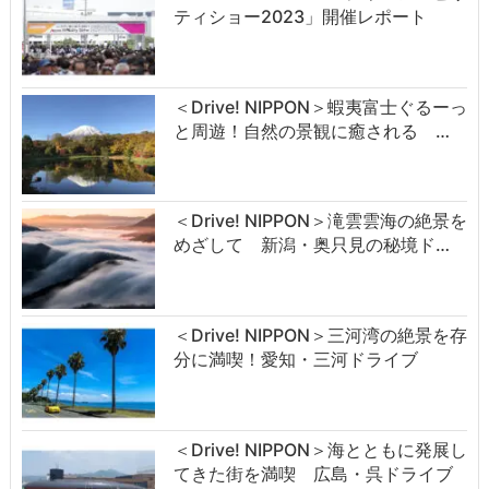
ティショー2023」開催レポート
＜Drive! NIPPON＞蝦夷富士ぐるーっ
と周遊！自然の景観に癒される …
＜Drive! NIPPON＞滝雲雲海の絶景を
めざして 新潟・奥只見の秘境ド…
＜Drive! NIPPON＞三河湾の絶景を存
分に満喫！愛知・三河ドライブ
＜Drive! NIPPON＞海とともに発展し
てきた街を満喫 広島・呉ドライブ