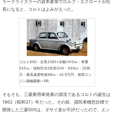
ラークライスラーの資本参加でロルフ・エクロートが社
長になると、コルトはよみがえった。
コルト600：全長3385×全幅1410㎜・車重
555㎏・強制空冷2気筒OHV・594cc・25馬
力・最高速度時速98㎞・42.9万円。後部エン
ジン後輪駆動＝RR。
そもそも、三菱乗用車発展の源流であるコルトの誕生は
1962（昭和37）年だった。その前、国民車構想目標で
開発した三菱500は、ダサイ姿が不評だったので、エン