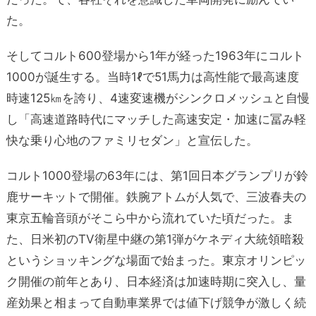
た。
そしてコルト600登場から1年が経った1963年にコルト
1000が誕生する。当時1ℓで51馬力は高性能で最高速度
時速125㎞を誇り、4速変速機がシンクロメッシュと自慢
し「高速道路時代にマッチした高速安定・加速に冨み軽
快な乗り心地のファミリセダン」と宣伝した。
コルト1000登場の63年には、第1回日本グランプリが鈴
鹿サーキットで開催。鉄腕アトムが人気で、三波春夫の
東京五輪音頭がそこら中から流れていた頃だった。ま
た、日米初のTV衛星中継の第1弾がケネディ大統領暗殺
というショッキングな場面で始まった。東京オリンピッ
ク開催の前年とあり、日本経済は加速時期に突入し、量
産効果と相まって自動車業界では値下げ競争が激しく続