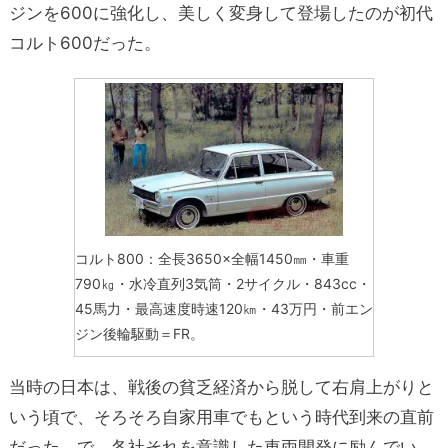
ジンを600に強化し、美しく変身して登場したのが初代
コルト600だった。
コルト800：全長3650×全幅1450㎜・車重
790㎏・水冷直列3気筒・2サイクル・843cc・
45馬力・最高速度時速120㎞・43万円・前エン
ジン後輪駆動＝FR。
当時の日本は、戦後の貧乏経済から脱して右肩上がりと
いう頃で、そろそろ自家用車でもという時代到来の直前
だった。で、各社それを意識した車両開発に励んでい