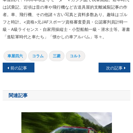
は試乗記、近頃は昔の車や飛行機など古道具屋的支離滅裂記事の作
者。車、飛行機、その他諸々古い写真と資料多数あり。趣味はゴル
フと時計。<資格>元JAFスポーツ資格審査委員・公認審判員計時一
級・A級ライセンス・自家用操縦士・小型船舶一級・潜水士等。著書
「進駐軍時代と車たち」「懐かしの車アルバム」等々。
車屋四六
コラム
三菱
コルト
投
前の記事
次の記事
稿
ナ
関連記事
ビ
ゲ
ー