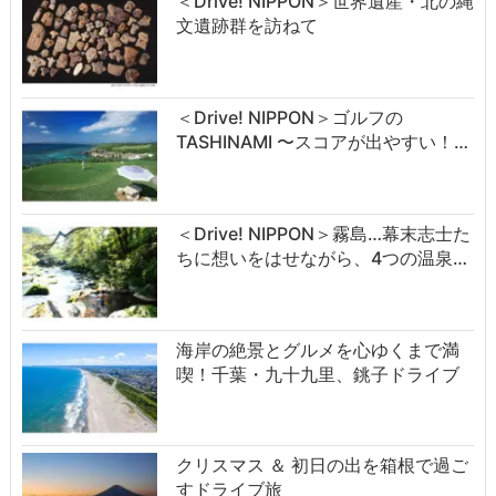
＜Drive! NIPPON＞世界遺産・北の縄
文遺跡群を訪ねて
＜Drive! NIPPON＞ゴルフの
TASHINAMI 〜スコアが出やすい！…
＜Drive! NIPPON＞霧島…幕末志士た
ちに想いをはせながら、4つの温泉…
海岸の絶景とグルメを心ゆくまで満
喫！千葉・九十九里、銚子ドライブ
クリスマス ＆ 初日の出を箱根で過ご
すドライブ旅