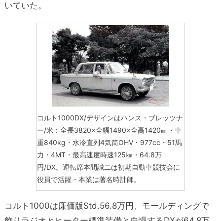
いていた。
コルト1000DX/デザインはハンス・ブレッツナ
ー/米：全長3820×全幅1490×全高1420㎜・車
重840kg・水冷直列4気筒OHV・977cc・51馬
力・4MT・最高速度時速125㎞・64.8万
円/DX。運転席本間誠二は初期自動車競技会に
役員で活躍・本業は著名時計師。
コルト1000は廉価版Std.56.8万円、モールディングで
飾りラジオとヒーター標準装備と自慢するDXが64.8万