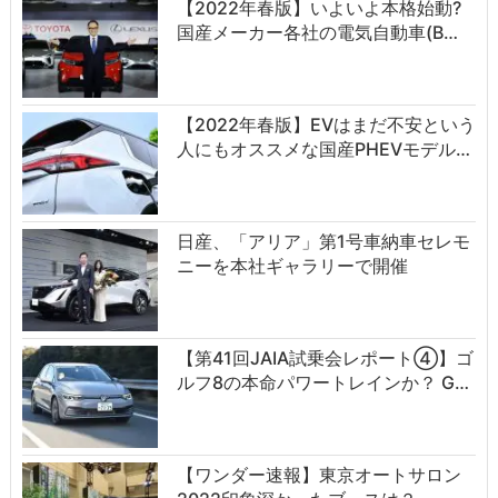
【2022年春版】いよいよ本格始動?
国産メーカー各社の電気自動車(B…
【2022年春版】EVはまだ不安という
人にもオススメな国産PHEVモデル…
日産、「アリア」第1号車納車セレモ
ニーを本社ギャラリーで開催
【第41回JAIA試乗会レポート④】ゴ
ルフ8の本命パワートレインか？ G…
【ワンダー速報】東京オートサロン