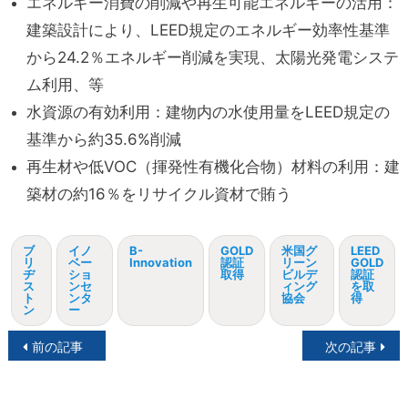
エネルギー消費の削減や再生可能エネルギーの活用：
建築設計により、LEED規定のエネルギー効率性基準
から24.2％エネルギー削減を実現、太陽光発電システ
ム利用、等
水資源の有効利用：建物内の水使用量をLEED規定の
基準から約35.6%削減
再生材や低VOC（揮発性有機化合物）材料の利用：建
築材の約16％をリサイクル資材で賄う
ブ
イノ
B-
GOLD
米国グ
LEED
リ
ベー
Innovation
認証
リーン
GOLD
ヂ
ショ
取得
ビルデ
認証
ス
ンセ
ィング
を取
ト
ンタ
協会
得
ン
ー
投
前の記事
次の記事
稿