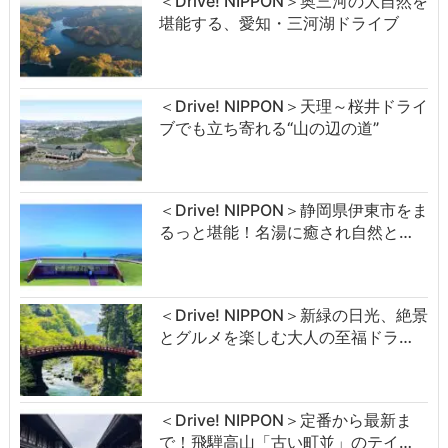
＜Drive! NIPPON＞奥三河の大自然を
堪能する、愛知・三河湖ドライブ
＜Drive! NIPPON＞天理～桜井ドライ
ブでも立ち寄れる“山の辺の道”
＜Drive! NIPPON＞静岡県伊東市をま
るっと堪能！名湯に癒され自然と…
＜Drive! NIPPON＞新緑の日光、絶景
とグルメを楽しむ大人の至福ドラ…
＜Drive! NIPPON＞定番から最新ま
で！飛騨高山「古い町並」のテイ…