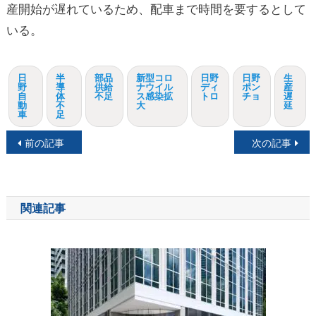
産開始が遅れているため、配車まで時間を要するとして
いる。
日
半
部品
新型コロ
日野
日野
生
野
導
供給
ナウイル
ディ
ポン
産
自
体
不足
ス感染拡
トロ
チョ
遅
動
不
大
延
車
足
投
前の記事
次の記事
稿
ナ
関連記事
ビ
ゲ
ー
シ