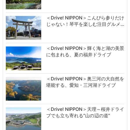
＜Drive! NIPPON＞こんぴら参りだけ
じゃない！琴平を楽しむ注目グルメ…
＜Drive! NIPPON＞輝く海と湖の美景
に包まれる、夏の福井ドライブ
＜Drive! NIPPON＞奥三河の大自然を
堪能する、愛知・三河湖ドライブ
＜Drive! NIPPON＞天理～桜井ドライ
ブでも立ち寄れる“山の辺の道”