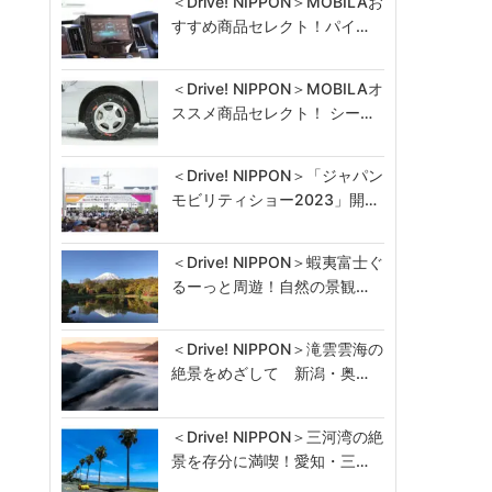
＜Drive! NIPPON＞MOBILAお
すすめ商品セレクト！パイ…
＜Drive! NIPPON＞MOBILAオ
ススメ商品セレクト！ シー…
＜Drive! NIPPON＞「ジャパン
モビリティショー2023」開…
＜Drive! NIPPON＞蝦夷富士ぐ
るーっと周遊！自然の景観…
＜Drive! NIPPON＞滝雲雲海の
絶景をめざして 新潟・奥…
＜Drive! NIPPON＞三河湾の絶
景を存分に満喫！愛知・三…