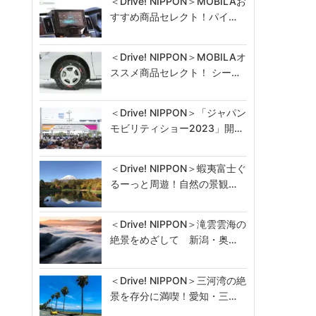
＜Drive! NIPPON＞MOBILAお
すすめ商品セレクト！パイ…
＜Drive! NIPPON＞MOBILAオ
ススメ商品セレクト！ シー…
＜Drive! NIPPON＞「ジャパン
モビリティショー2023」開…
＜Drive! NIPPON＞蝦夷富士ぐ
るーっと周遊！自然の景観…
＜Drive! NIPPON＞滝雲雲海の
絶景をめざして 新潟・奥…
＜Drive! NIPPON＞三河湾の絶
景を存分に満喫！愛知・三…