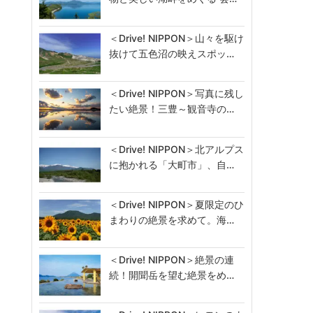
＜Drive! NIPPON＞山々を駆け
抜けて五色沼の映えスポッ…
＜Drive! NIPPON＞写真に残し
たい絶景！三豊～観音寺の…
＜Drive! NIPPON＞北アルプス
に抱かれる「大町市」、自…
＜Drive! NIPPON＞夏限定のひ
まわりの絶景を求めて。海…
＜Drive! NIPPON＞絶景の連
続！開聞岳を望む絶景をめ…