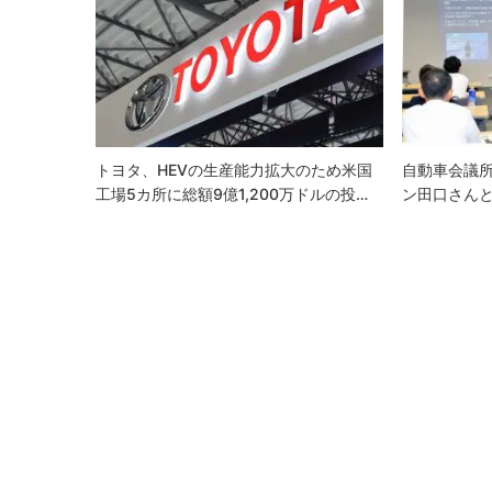
ー
シ
ョ
ン
トヨタ、HEVの生産能力拡大のため米国
自動車会議所
工場5カ所に総額9億1,200万ドルの投…
ン田口さん