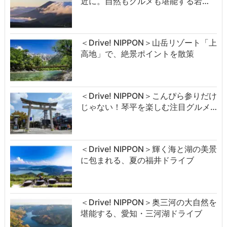
近に。自然もグルメも堪能する岩…
＜Drive! NIPPON＞山岳リゾート「上
高地」で、絶景ポイントを散策
＜Drive! NIPPON＞こんぴら参りだけ
じゃない！琴平を楽しむ注目グルメ…
＜Drive! NIPPON＞輝く海と湖の美景
に包まれる、夏の福井ドライブ
＜Drive! NIPPON＞奥三河の大自然を
堪能する、愛知・三河湖ドライブ