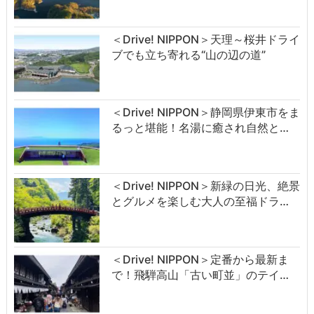
＜Drive! NIPPON＞天理～桜井ドライ
ブでも立ち寄れる“山の辺の道”
＜Drive! NIPPON＞静岡県伊東市をま
るっと堪能！名湯に癒され自然と…
＜Drive! NIPPON＞新緑の日光、絶景
とグルメを楽しむ大人の至福ドラ…
＜Drive! NIPPON＞定番から最新ま
で！飛騨高山「古い町並」のテイ…