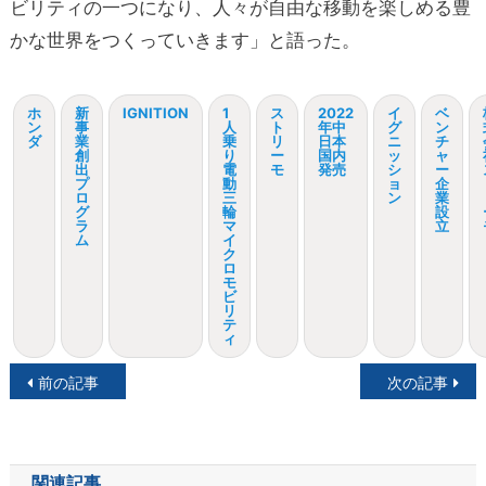
ビリティの一つになり、人々が自由な移動を楽しめる豊
かな世界をつくっていきます」と語った。
ホ
新
IGNITION
1
ス
2022
イ
ベ
ン
事
人
ト
年中
グ
ン
ダ
業
乗
リ
日本
ニ
チ
創
り
ー
国内
ッ
ャ
出
電
モ
発売
シ
ー
プ
動
ョ
企
ロ
三
ン
業
グ
輪
設
ラ
マ
立
ム
イ
ク
ロ
モ
ビ
リ
テ
ィ
投
前の記事
次の記事
稿
ナ
関連記事