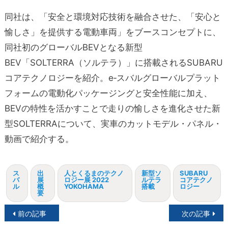
同社は、「安全と環境対応技術を融合させた、「安心と
愉しさ」を提供する電動車両」をブースコンセプトに、
同社初のグローバルBEVとなる新型
BEV「SOLTERRA（ソルテラ）」に搭載されるSUBARU
コアテクノロジーを紹介。e‐スバルグローバルプラット
フォームの電動化パッケージングと安全性能に加え、
BEVの特性を活かすことで走りの愉しさを進化させた新
型SOLTERRAについて、実車のカットモデル・パネル・
動画で紹介する。
ス
出
人とくるまのテクノ
新型ソ
SUBARU
バ
展
ロジー展 2022
ルテラ
コアテクノ
ル
概
YOKOHAMA
搭載
ロジー
要
投
前の記事
次の記事