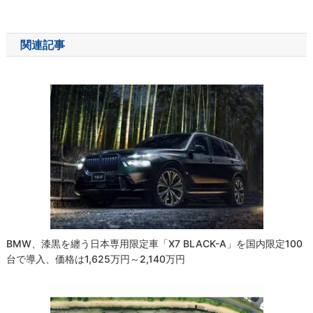
稿
ナ
関連記事
ビ
ゲ
ー
シ
ョ
ン
BMW、漆黒を纏う日本専用限定車「X7 BLACK-Α」を国内限定100
台で導入、価格は1,625万円～2,140万円