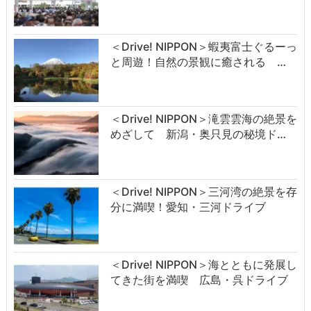
＜Drive! NIPPON＞蝦夷富士ぐるーっ
と周遊！自然の景観に癒される …
＜Drive! NIPPON＞滝雲雲海の絶景を
めざして 新潟・奥只見の秘境ド…
＜Drive! NIPPON＞三河湾の絶景を存
分に満喫！愛知・三河ドライブ
＜Drive! NIPPON＞海とともに発展し
てきた街を満喫 広島・呉ドライブ