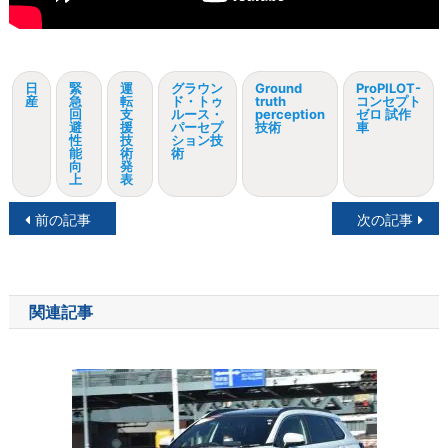
日
緊
運
グラウン
Ground
ProPILOT-
産
急
転
ド・トゥ
truth
コンセプト
回
支
ルース・
perception
ゼロ 試作
避
援
パーセプ
技術
車
性
技
ション技
能
術
術
向
発
上
表
投
前の記事
次の記事
稿
ナ
関連記事
ビ
ゲ
ー