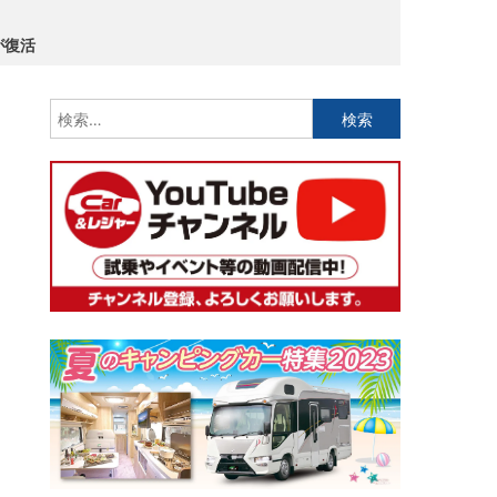
が復活
検
索: