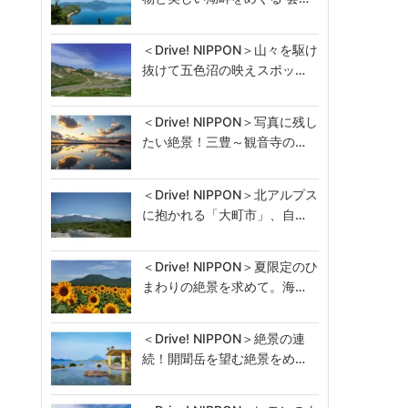
＜Drive! NIPPON＞山々を駆け
抜けて五色沼の映えスポッ…
＜Drive! NIPPON＞写真に残し
たい絶景！三豊～観音寺の…
＜Drive! NIPPON＞北アルプス
に抱かれる「大町市」、自…
＜Drive! NIPPON＞夏限定のひ
まわりの絶景を求めて。海…
＜Drive! NIPPON＞絶景の連
続！開聞岳を望む絶景をめ…