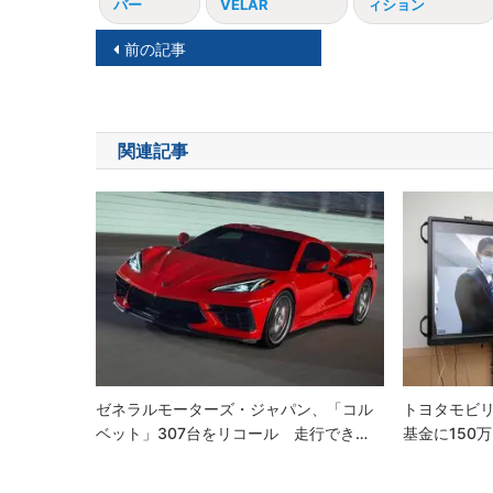
バー
VELAR
ィション
投
前の記事
稿
ナ
関連記事
ビ
ゲ
ー
シ
ョ
ン
ゼネラルモーターズ・ジャパン、「コル
トヨタモビ
ベット」307台をリコール 走行でき…
基金に150