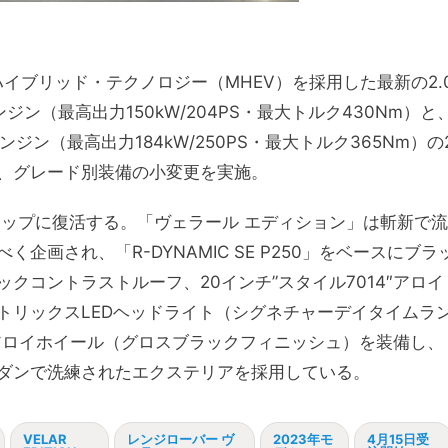
イブリッド・テクノロジー（MHEV）を採用した最新の2.
ジン（最高出力150kW/204PS・最大トルク430Nm）と
ンジン（最高出力184kW/250PS・最大トルク365Nm）の
、グレード別装備の小変更を実施。
アップに復活する。「ヴェラール エディション」は斬新で流
画され、「R-DYNAMIC SE P250」をベースにブラ
クコントラストルーフ、20インチ”スタイル7014″アロイ
トリックスLEDヘッドライト（シグネチャーデイタイムラ
4″アロイホイール（グロスブラックフィニッシュ）を装備し、
ダンで洗練されたエクステリアを採用している。
VELAR
レンジローバー ヴ
2023年モ
4月15日受