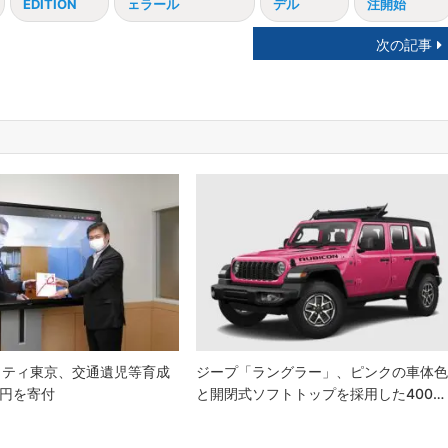
EDITION
ェラール
デル
注開始
次の記事
リティ東京、交通遺児等育成
ジープ「ラングラー」、ピンクの車体
万円を寄付
と開閉式ソフトトップを採用した400…