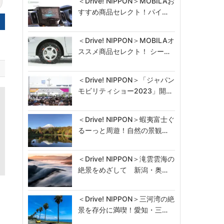
＜Drive! NIPPON＞MOBILAお
すすめ商品セレクト！パイ…
＜Drive! NIPPON＞MOBILAオ
ススメ商品セレクト！ シー…
＜Drive! NIPPON＞「ジャパン
モビリティショー2023」開…
＜Drive! NIPPON＞蝦夷富士ぐ
るーっと周遊！自然の景観…
＜Drive! NIPPON＞滝雲雲海の
絶景をめざして 新潟・奥…
色
＜Drive! NIPPON＞三河湾の絶
景を存分に満喫！愛知・三…