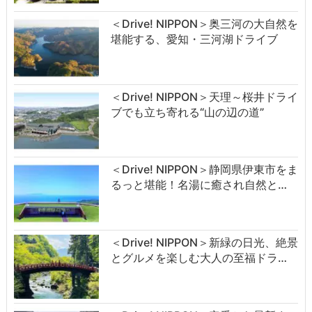
＜Drive! NIPPON＞奥三河の大自然を
堪能する、愛知・三河湖ドライブ
＜Drive! NIPPON＞天理～桜井ドライ
ブでも立ち寄れる“山の辺の道”
＜Drive! NIPPON＞静岡県伊東市をま
るっと堪能！名湯に癒され自然と…
＜Drive! NIPPON＞新緑の日光、絶景
とグルメを楽しむ大人の至福ドラ…