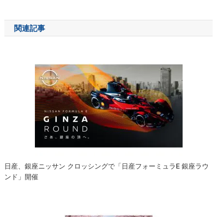
稿
ナ
関連記事
ビ
ゲ
ー
シ
ョ
ン
日産、銀座ニッサン クロッシングで「日産フォーミュラE 銀座ラウ
ンド」開催