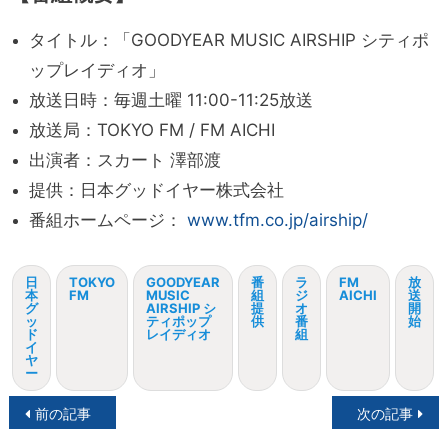
タイトル：「GOODYEAR MUSIC AIRSHIP シティポ
ップレイディオ」
放送日時：毎週土曜 11:00-11:25放送
放送局：TOKYO FM / FM AICHI
出演者：スカート 澤部渡
提供：日本グッドイヤー株式会社
番組ホームページ：
www.tfm.co.jp/airship/
日
TOKYO
GOODYEAR
番
ラ
FM
放
本
FM
MUSIC
組
ジ
AICHI
送
グ
AIRSHIP シ
提
オ
開
ッ
ティポップ
供
番
始
ド
レイディオ
組
イ
ヤ
ー
投
前の記事
次の記事