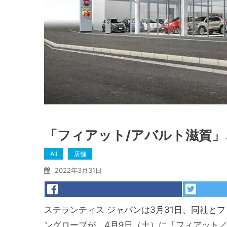
「フィアット/アバルト滋賀」
All
店舗
2022年3月31日
ステランティス ジャパンは3月31日、同社と
ングローブが、4⽉9⽇（土）に「フィアット