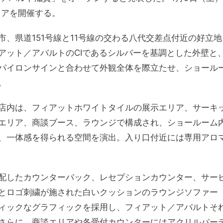
ェアを開催する。
、県道151号線と11号線の交わる八代交差点付近の好立地
アット／アバルトのCIであるシルバーを基調とした外壁と
パイロンサインと合わせて外観全体を際立たせ、ショール
。
店内は、フィアットホワイトタイルの展示エリア、サーキ
エリア、商談ブース、ラウンジで構成され、ショールーム
、一体感を得られる空間を演出。入り口付近には専用アロ
配したカウンターバック、レセプションカウンター、サー
とロゴ刺繍が施された白いクッションのラウンジソファー
ィックなグラフィックを採用し、フィアット／アバルトそ
さらに、商談エリアや各受付カウンターにはアクリルパー