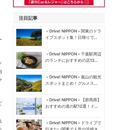
注目記事
、
＜Drive! NIPPON＞関東のドラ
イブスポット集！日帰りで…
ー
＜Drive! NIPPON＞千葉駅周辺
のランチにおすすめの店12…
ッ
内
＜Drive! NIPPON＞嵐山の観光
マ
スポットまとめ！グルメス…
＜Drive! NIPPON＞【群馬県】
ビ
おすすめの道の駅12選！ド…
れ
＜Drive! NIPPON＞ドライブで
テ
行きたい関東で人気の浜焼き…