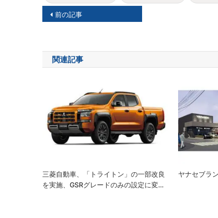
投
前の記事
稿
ナ
関連記事
ビ
ゲ
ー
シ
ョ
ン
三菱自動車、「トライトン」の一部改良
ヤナセブラ
を実施、GSRグレードのみの設定に変…