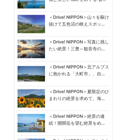
＜Drive! NIPPON＞山々を駆け
抜けて五色沼の映えスポッ…
＜Drive! NIPPON＞写真に残し
たい絶景！三豊～観音寺の…
＜Drive! NIPPON＞北アルプス
に抱かれる「大町市」、自…
＜Drive! NIPPON＞夏限定のひ
まわりの絶景を求めて。海…
＜Drive! NIPPON＞絶景の連
続！開聞岳を望む絶景をめ…