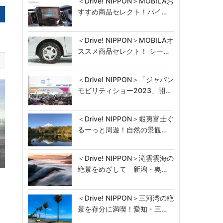
＜Drive! NIPPON＞MOBILAお
すすめ商品セレクト！パイ…
＜Drive! NIPPON＞MOBILAオ
ススメ商品セレクト！ シー…
＜Drive! NIPPON＞「ジャパン
モビリティショー2023」開…
＜Drive! NIPPON＞蝦夷富士ぐ
るーっと周遊！自然の景観…
＜Drive! NIPPON＞滝雲雲海の
絶景をめざして 新潟・奥…
」
＜Drive! NIPPON＞三河湾の絶
景を存分に満喫！愛知・三…