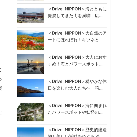
＜Drive! NIPPON＞海とともに
発展してきた街を満喫 広…
前
＜Drive! NIPPON＞大自然のア
ートにほれぼれ！キツネと…
・
＜Drive! NIPPON＞大人におす
すめ！海とパワースポット…
な
る
＜Drive! NIPPON＞穏やかな休
突
日を楽しむ大人たちへ 箱…
＜Drive! NIPPON＞海に囲まれ
に
たパワースポットや妖怪の…
＜Drive! NIPPON＞歴史的建造
物と美しい湖畔をめぐる 会…