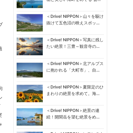
＜Drive! NIPPON＞山々を駆け
抜けて五色沼の映えスポッ…
ブ
＜Drive! NIPPON＞写真に残し
たい絶景！三豊～観音寺の…
施
＜Drive! NIPPON＞北アルプス
に抱かれる「大町市」、自…
＜Drive! NIPPON＞夏限定のひ
向
まわりの絶景を求めて。海…
ル
デ
＜Drive! NIPPON＞絶景の連
突
続！開聞岳を望む絶景をめ…
み