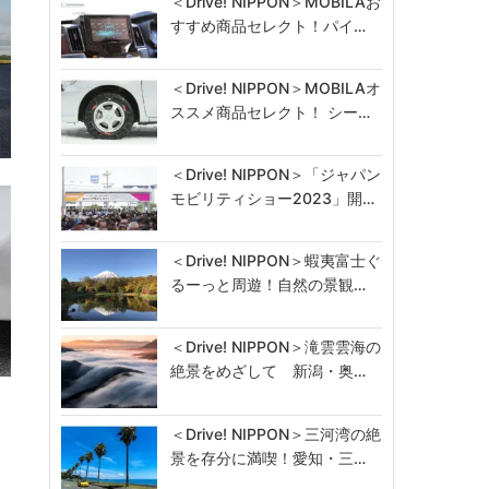
＜Drive! NIPPON＞MOBILAお
すすめ商品セレクト！パイ…
＜Drive! NIPPON＞MOBILAオ
ススメ商品セレクト！ シー…
＜Drive! NIPPON＞「ジャパン
モビリティショー2023」開…
＜Drive! NIPPON＞蝦夷富士ぐ
るーっと周遊！自然の景観…
＜Drive! NIPPON＞滝雲雲海の
絶景をめざして 新潟・奥…
＜Drive! NIPPON＞三河湾の絶
景を存分に満喫！愛知・三…