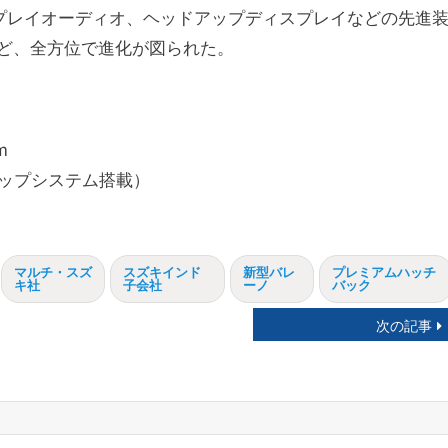
プレイオーディオ、ヘッドアップディスプレイなどの先進
ど、全方位で進化が図られた。
m
トップシステム搭載）
マルチ・スズ
スズキインド
新型バレ
プレミアムハッチ
キ社
子会社
ーノ
バック
次の記事