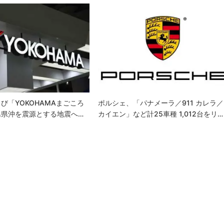
び「YOKOHAMAまごころ
ポルシェ、「パナメーラ／911 カレラ／
島県沖を震源とする地震へ…
カイエン」など計25車種 1,012台をリ…