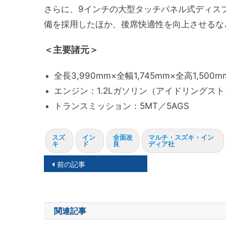
さらに、9インチの大型タッチパネル式ディス
備を採用したほか、後席快適性を向上させるな
＜主要諸元＞
全長3,990mm×全幅1,745mm×全高1,500m
エンジン：1.2Lガソリン（アイドリングス
トランスミッション：5MT／5AGS
スズ
イン
全面改
マルチ・スズキ・イン
キ
ド
良
ディア社
投
前の記事
稿
ナ
関連記事
ビ