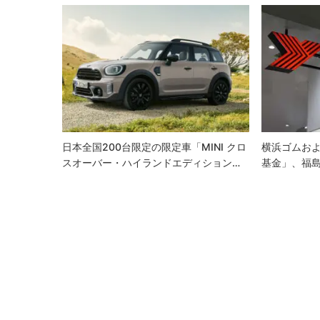
ゲ
ー
シ
ョ
ン
日本全国200台限定の限定車「MINI クロ
横浜ゴムおよ
スオーバー・ハイランドエディション…
基金」、福