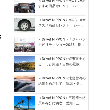
＜Drive! NIPPON＞MOBILAお
すすめ商品セレクト！パイ…
＜Drive! NIPPON＞MOBILAオ
ススメ商品セレクト！ シー…
＜Drive! NIPPON＞「ジャパン
モビリティショー2023」開…
＜Drive! NIPPON＞蝦夷富士ぐ
るーっと周遊！自然の景観…
＜Drive! NIPPON＞滝雲雲海の
絶景をめざして 新潟・奥…
＜Drive! NIPPON＞三河湾の絶
景を存分に満喫！愛知・三…