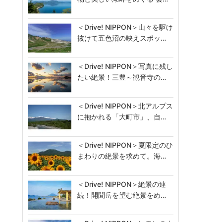
＜Drive! NIPPON＞山々を駆け
抜けて五色沼の映えスポッ…
＜Drive! NIPPON＞写真に残し
たい絶景！三豊～観音寺の…
＜Drive! NIPPON＞北アルプス
に抱かれる「大町市」、自…
＜Drive! NIPPON＞夏限定のひ
まわりの絶景を求めて。海…
＜Drive! NIPPON＞絶景の連
続！開聞岳を望む絶景をめ…