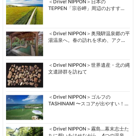
＜Drive! NIPPON＞日本の
TEPPEN「宗谷岬」周辺のおすす…
＜Drive! NIPPON＞奥飛騨温泉郷の平
湯温泉へ。春の訪れを求め、アク…
＜Drive! NIPPON＞世界遺産・北の縄
文遺跡群を訪ねて
＜Drive! NIPPON＞ゴルフの
TASHINAMI 〜スコアが出やすい！…
＜Drive! NIPPON＞霧島…幕末志士た
ちに想いをはせながら、4つの温泉…