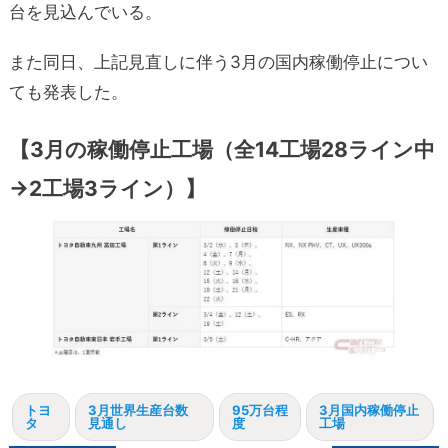
台を見込んでいる。
また同日、上記見直しに伴う3月の国内稼働停止につい
ても発表した。
【3月の稼働停止工場（全14工場28ライン中
→2工場3ライン）】
トヨ
3月世界生産台数
95万台程
3月国内稼働停止
タ
見通し
度
工場