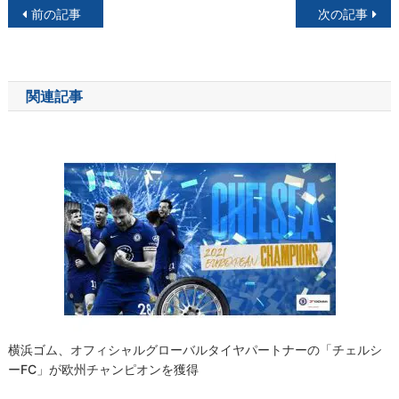
投
前の記事
次の記事
稿
ナ
関連記事
ビ
ゲ
ー
シ
ョ
ン
横浜ゴム、オフィシャルグローバルタイヤパートナーの「チェルシ
ーFC」が欧州チャンピオンを獲得