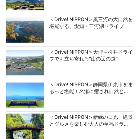
＜Drive! NIPPON＞奥三河の大自然を
堪能する、愛知・三河湖ドライブ
＜Drive! NIPPON＞天理～桜井ドライ
ブでも立ち寄れる“山の辺の道”
＜Drive! NIPPON＞静岡県伊東市をま
るっと堪能！名湯に癒され自然と…
＜Drive! NIPPON＞新緑の日光、絶景
とグルメを楽しむ大人の至福ドラ…