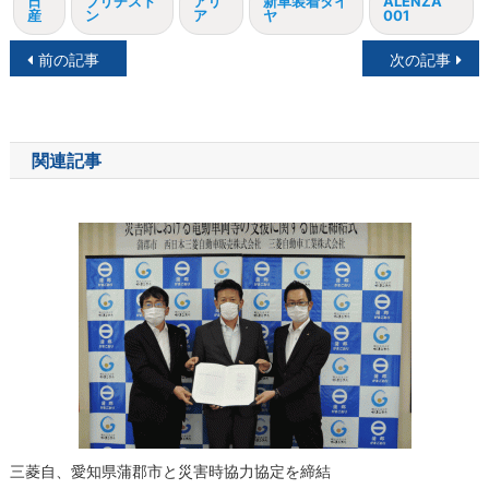
日
ブリヂスト
アリ
新車装着タイ
ALENZA
産
ン
ア
ヤ
001
投
前の記事
次の記事
稿
ナ
関連記事
ビ
ゲ
ー
シ
ョ
ン
三菱自、愛知県蒲郡市と災害時協力協定を締結