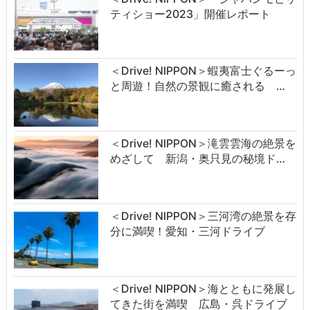
ティショー2023」開催レポート
＜Drive! NIPPON＞蝦夷富士ぐるーっ
と周遊！自然の景観に癒される …
＜Drive! NIPPON＞滝雲雲海の絶景を
めざして 新潟・奥只見の秘境ド…
＜Drive! NIPPON＞三河湾の絶景を存
分に満喫！愛知・三河ドライブ
＜Drive! NIPPON＞海とともに発展し
てきた街を満喫 広島・呉ドライブ