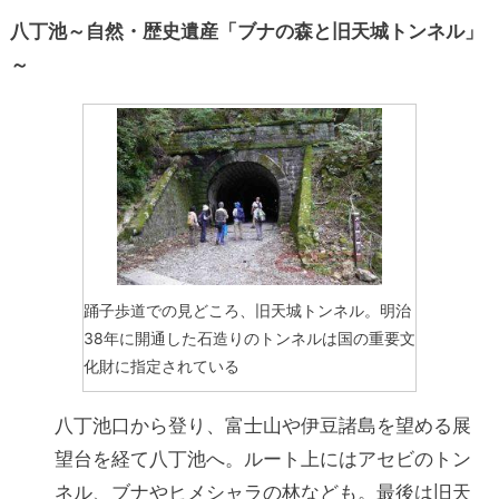
八丁池～自然・歴史遺産「ブナの森と旧天城トンネル」
～
踊子歩道での見どころ、旧天城トンネル。明治
38年に開通した石造りのトンネルは国の重要文
化財に指定されている
八丁池口から登り、富士山や伊豆諸島を望める展
望台を経て八丁池へ。ルート上にはアセビのトン
ネル、ブナやヒメシャラの林なども。最後は旧天