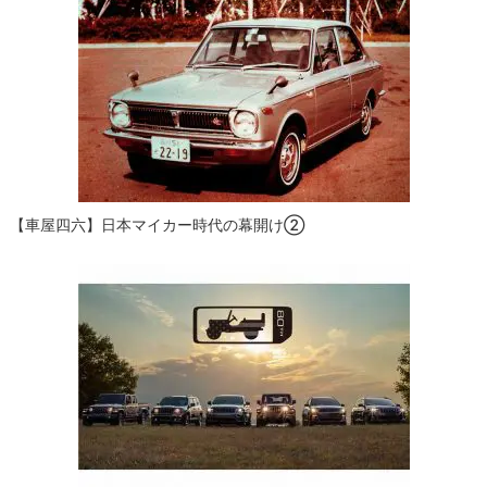
ー
シ
ョ
ン
【車屋四六】日本マイカー時代の幕開け②