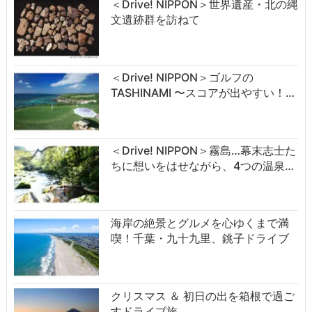
＜Drive! NIPPON＞世界遺産・北の縄
文遺跡群を訪ねて
＜Drive! NIPPON＞ゴルフの
TASHINAMI 〜スコアが出やすい！…
＜Drive! NIPPON＞霧島…幕末志士た
ちに想いをはせながら、4つの温泉…
海岸の絶景とグルメを心ゆくまで満
喫！千葉・九十九里、銚子ドライブ
クリスマス ＆ 初日の出を箱根で過ご
すドライブ旅