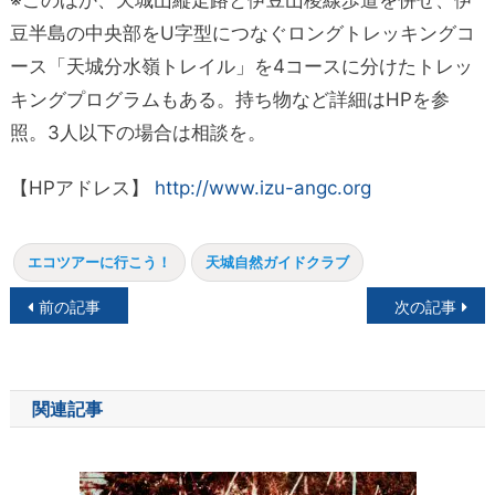
豆半島の中央部をU字型につなぐロングトレッキングコ
ース「天城分水嶺トレイル」を4コースに分けたトレッ
キングプログラムもある。持ち物など詳細はHPを参
照。3人以下の場合は相談を。
【HPアドレス】
http://www.izu-angc.org
エコツアーに行こう！
天城自然ガイドクラブ
投
前の記事
次の記事
稿
ナ
関連記事
ビ
ゲ