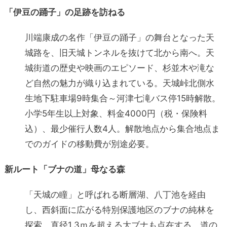
「伊豆の踊子」の足跡を訪ねる
川端康成の名作「伊豆の踊子」の舞台となった天
城路を、旧天城トンネルを抜けて北から南へ。天
城街道の歴史や映画のエピソード、杉並木や滝な
ど自然の魅力が織り込まれている。天城峠北側水
生地下駐車場9時集合～河津七滝バス停15時解散。
小学5年生以上対象、料金4000円（税・保険料
込）、最少催行人数4人。解散地点から集合地点ま
でのガイドの移動費が別途必要。
新ルート「ブナの道」母なる森
「天城の瞳」と呼ばれる断層湖、八丁池を経由
し、西斜面に広がる特別保護地区のブナの純林を
探索。直径1.3ｍを超える大ブナも点在する。道の