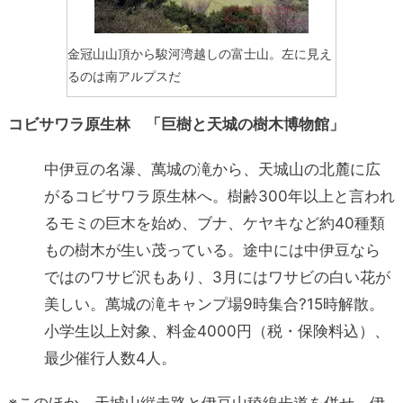
金冠山山頂から駿河湾越しの富士山。左に見え
るのは南アルプスだ
コビサワラ原生林 「巨樹と天城の樹木博物館」
中伊豆の名瀑、萬城の滝から、天城山の北麓に広
がるコビサワラ原生林へ。樹齢300年以上と言われ
るモミの巨木を始め、ブナ、ケヤキなど約40種類
もの樹木が生い茂っている。途中には中伊豆なら
ではのワサビ沢もあり、3月にはワサビの白い花が
美しい。萬城の滝キャンプ場9時集合?15時解散。
小学生以上対象、料金4000円（税・保険料込）、
最少催行人数4人。
※このほか、天城山縦走路と伊豆山稜線歩道を併せ、伊