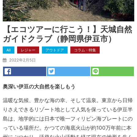
【エコツアーに行こう！】天城自然
ガイドクラブ（静岡県伊豆市）
All
レジャー
アウトドア
コラム・特集
2022年2月5日
奥深い伊豆の大自然を楽しもう
温暖な気候、豊かな海の幸、そして温泉。東京から日帰
りさえできるリゾート地として人気を保っている伊豆半
島は、地学的には日本で唯一フィリピン海プレートにの
っている場所だ。
かつての海底火山が約100万年前に本
州にぶつかり、活発な火山活動を経て現在の地形を生ん