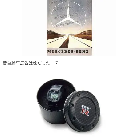
ー
シ
ョ
ン
昔自動車広告は絵だった－７