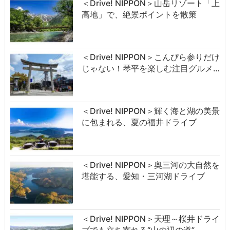
＜Drive! NIPPON＞山岳リゾート「上
高地」で、絶景ポイントを散策
＜Drive! NIPPON＞こんぴら参りだけ
じゃない！琴平を楽しむ注目グルメ…
＜Drive! NIPPON＞輝く海と湖の美景
に包まれる、夏の福井ドライブ
＜Drive! NIPPON＞奥三河の大自然を
堪能する、愛知・三河湖ドライブ
＜Drive! NIPPON＞天理～桜井ドライ
ブでも立ち寄れる“山の辺の道”