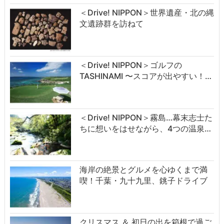
＜Drive! NIPPON＞世界遺産・北の縄
文遺跡群を訪ねて
＜Drive! NIPPON＞ゴルフの
TASHINAMI 〜スコアが出やすい！…
＜Drive! NIPPON＞霧島…幕末志士た
ちに想いをはせながら、4つの温泉…
海岸の絶景とグルメを心ゆくまで満
喫！千葉・九十九里、銚子ドライブ
クリスマス ＆ 初日の出を箱根で過ご