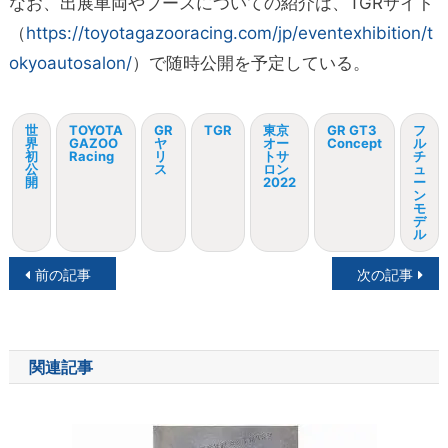
なお、出展車両やブースについての紹介は、TGRサイト
（
https://toyotagazooracing.com/jp/eventexhibition/t
okyoautosalon/
）で随時公開を予定している。
世
TOYOTA
GR
TGR
東京
GR GT3
フ
界
GAZOO
ヤ
オー
Concept
ル
初
Racing
リ
トサ
チ
公
ス
ロン
ュ
開
2022
ー
ン
モ
デ
ル
投
前の記事
次の記事
稿
ナ
関連記事
ビ
ゲ