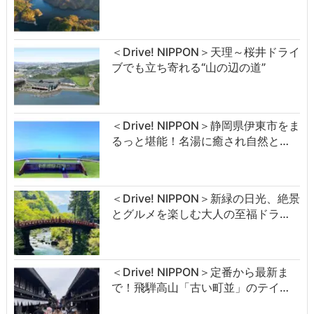
＜Drive! NIPPON＞天理～桜井ドライ
ブでも立ち寄れる“山の辺の道”
＜Drive! NIPPON＞静岡県伊東市をま
るっと堪能！名湯に癒され自然と…
＜Drive! NIPPON＞新緑の日光、絶景
とグルメを楽しむ大人の至福ドラ…
＜Drive! NIPPON＞定番から最新ま
で！飛騨高山「古い町並」のテイ…