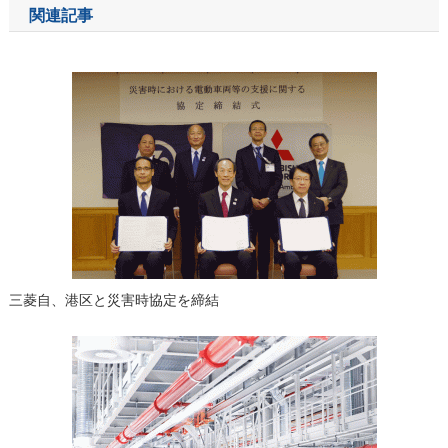
ナ
関連記事
ビ
ゲ
ー
シ
ョ
ン
三菱自、港区と災害時協定を締結