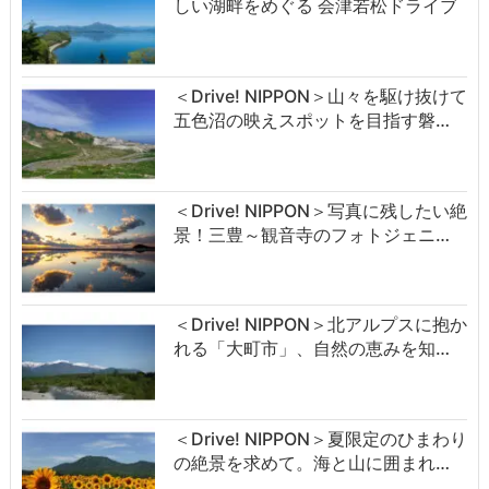
しい湖畔をめぐる 会津若松ドライブ
＜Drive! NIPPON＞山々を駆け抜けて
五色沼の映えスポットを目指す磐…
＜Drive! NIPPON＞写真に残したい絶
景！三豊～観音寺のフォトジェニ…
＜Drive! NIPPON＞北アルプスに抱か
れる「大町市」、自然の恵みを知…
＜Drive! NIPPON＞夏限定のひまわり
の絶景を求めて。海と山に囲まれ…