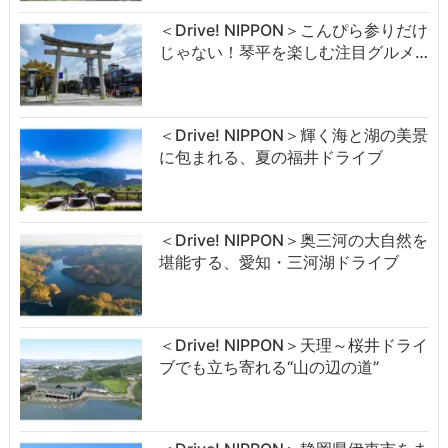
＜Drive! NIPPON＞こんぴら参りだけ
じゃない！琴平を楽しむ注目グルメ…
＜Drive! NIPPON＞輝く海と湖の美景
に包まれる、夏の福井ドライブ
＜Drive! NIPPON＞奥三河の大自然を
堪能する、愛知・三河湖ドライブ
＜Drive! NIPPON＞天理～桜井ドライ
ブでも立ち寄れる“山の辺の道”