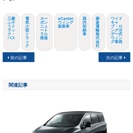
三菱
電
カー
eCanter
国
菱
ワイド
ふそ
気
ボン
ウィング
内
倉
キャ
うト
小
ニュ
架装車
初
運
ブ・ロ
ラッ
型
ート
納
輸
ングボ
ク・
ト
ラル
車
株
デー式
バス
ラ
推進
式
ウィン
ッ
会
グ車両
ク
社
投
前の記事
次の記事
稿
ナ
関連記事
ビ
ゲ
ー
シ