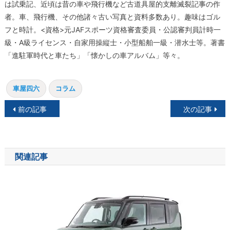
は試乗記、近頃は昔の車や飛行機など古道具屋的支離滅裂記事の作
者。車、飛行機、その他諸々古い写真と資料多数あり。趣味はゴル
フと時計。<資格>元JAFスポーツ資格審査委員・公認審判員計時一
級・A級ライセンス・自家用操縦士・小型船舶一級・潜水士等。著書
「進駐軍時代と車たち」「懐かしの車アルバム」等々。
車屋四六
コラム
投
前の記事
次の記事
稿
ナ
関連記事
ビ
ゲ
ー
シ