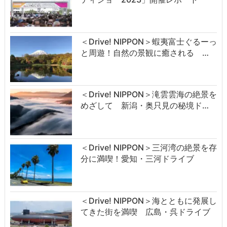
＜Drive! NIPPON＞蝦夷富士ぐるーっ
と周遊！自然の景観に癒される …
＜Drive! NIPPON＞滝雲雲海の絶景を
めざして 新潟・奥只見の秘境ド…
＜Drive! NIPPON＞三河湾の絶景を存
分に満喫！愛知・三河ドライブ
＜Drive! NIPPON＞海とともに発展し
てきた街を満喫 広島・呉ドライブ