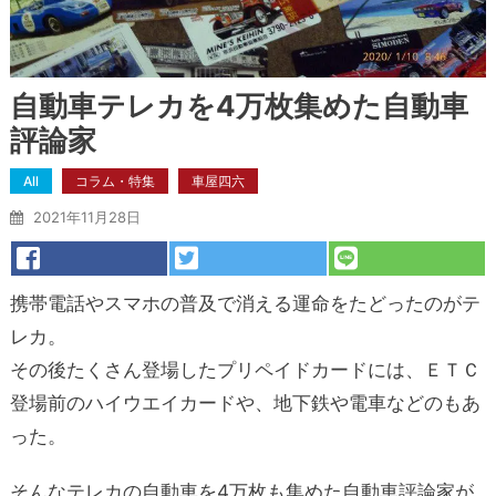
自動車テレカを4万枚集めた自動車
評論家
All
コラム・特集
車屋四六
2021年11月28日
携帯電話やスマホの普及で消える運命をたどったのがテ
レカ。
その後たくさん登場したプリペイドカードには、ＥＴＣ
登場前のハイウエイカードや、地下鉄や電車などのもあ
った。
そんなテレカの自動車を4万枚も集めた自動車評論家が