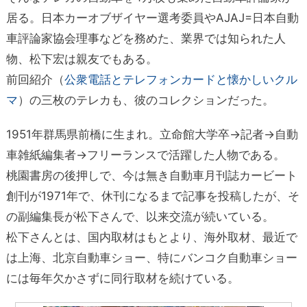
居る。日本カーオブザイヤー選考委員やAJAJ=日本自動
車評論家協会理事などを務めた、業界では知られた人
物、松下宏は親友でもある。
前回紹介（
公衆電話とテレフォンカードと懐かしいクル
マ
）の三枚のテレカも、彼のコレクションだった。
1951年群馬県前橋に生まれ。立命館大学卒→記者→自動
車雑紙編集者→フリーランスで活躍した人物である。
桃園書房の後押しで、今は無き自動車月刊誌カービート
創刊が1971年で、休刊になるまで記事を投稿したが、そ
の副編集長が松下さんで、以来交流が続いている。
松下さんとは、国内取材はもとより、海外取材、最近で
は上海、北京自動車ショー、特にバンコク自動車ショー
には毎年欠かさずに同行取材を続けている。