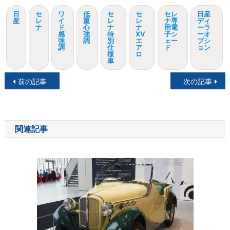
日
セ
ワ
低
セ
セ
セレ
日産
産
レ
イ
重
レ
レ
ナ専
ディ
ナ
ド
心
ナ
ナ
用電
ーラ
感
強
特
XV
子シ
ーオ
強
調
別
エ
ェー
プシ
調
仕
ア
ド
ョン
様
ロ
車
投
前の記事
次の記事
稿
ナ
関連記事
ビ
ゲ
ー
シ
ョ