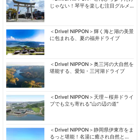
じゃない！琴平を楽しむ注目グルメ…
＜Drive! NIPPON＞輝く海と湖の美景
に包まれる、夏の福井ドライブ
＜Drive! NIPPON＞奥三河の大自然を
堪能する、愛知・三河湖ドライブ
＜Drive! NIPPON＞天理～桜井ドライ
ブでも立ち寄れる“山の辺の道”
＜Drive! NIPPON＞静岡県伊東市をま
るっと堪能！名湯に癒され自然と…