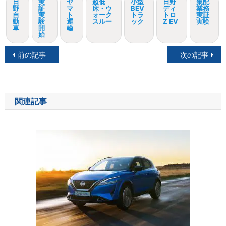
日
実
ヤ
超低
小型
日野
集配
野
証
マ
床・ウ
BEV
ディ
業務
自
実
ト
ォーク
トラ
トロ
実証
動
験
運
スルー
ック
Z EV
実験
車
開
輸
始
投
前の記事
次の記事
稿
ナ
関連記事
ビ
ゲ
ー
シ
ョ
ン