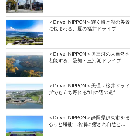
＜Drive! NIPPON＞輝く海と湖の美景
に包まれる、夏の福井ドライブ
＜Drive! NIPPON＞奥三河の大自然を
堪能する、愛知・三河湖ドライブ
＜Drive! NIPPON＞天理～桜井ドライ
ブでも立ち寄れる“山の辺の道”
＜Drive! NIPPON＞静岡県伊東市をま
るっと堪能！名湯に癒され自然と…