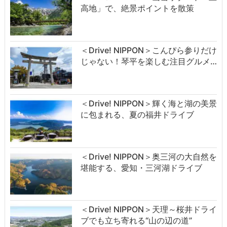
高地」で、絶景ポイントを散策
＜Drive! NIPPON＞こんぴら参りだけ
じゃない！琴平を楽しむ注目グルメ…
＜Drive! NIPPON＞輝く海と湖の美景
に包まれる、夏の福井ドライブ
＜Drive! NIPPON＞奥三河の大自然を
堪能する、愛知・三河湖ドライブ
＜Drive! NIPPON＞天理～桜井ドライ
ブでも立ち寄れる“山の辺の道”