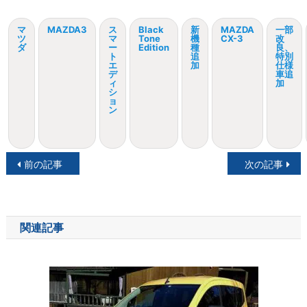
マ
MAZDA3
ス
Black
新
MAZDA
一部
ツ
マ
Tone
機
CX-3
改
ダ
ー
Edition
種
良、
ト
追
特別
エ
加
仕様
デ
車追
ィ
加
シ
ョ
ン
投
前の記事
次の記事
稿
ナ
関連記事
ビ
ゲ
ー