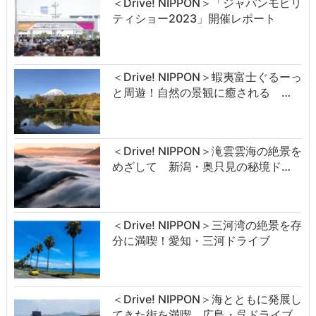
＜Drive! NIPPON＞「ジャパンモビリ
ティショー2023」開催レポート
＜Drive! NIPPON＞蝦夷富士ぐるーっ
と周遊！自然の景観に癒される …
＜Drive! NIPPON＞滝雲雲海の絶景を
めざして 新潟・奥只見の秘境ド…
＜Drive! NIPPON＞三河湾の絶景を存
分に満喫！愛知・三河ドライブ
＜Drive! NIPPON＞海とともに発展し
てきた街を満喫 広島・呉ドライブ