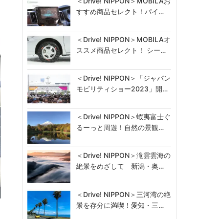
＜Drive! NIPPON＞MOBILAお
すすめ商品セレクト！パイ…
＜Drive! NIPPON＞MOBILAオ
ススメ商品セレクト！ シー…
＜Drive! NIPPON＞「ジャパン
モビリティショー2023」開…
＜Drive! NIPPON＞蝦夷富士ぐ
るーっと周遊！自然の景観…
＜Drive! NIPPON＞滝雲雲海の
絶景をめざして 新潟・奥…
＜Drive! NIPPON＞三河湾の絶
景を存分に満喫！愛知・三…