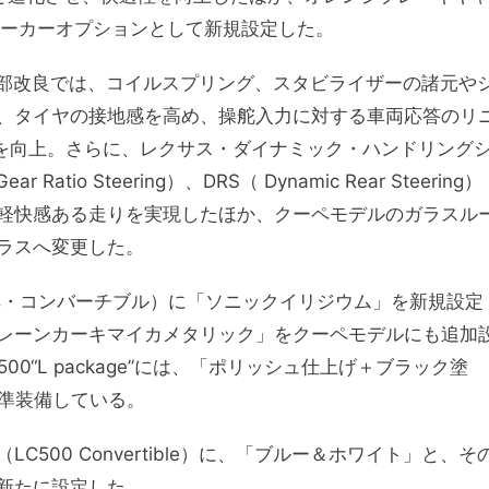
メーカーオプションとして新規設定した。
の一部改良では、コイルスプリング、スタビライザーの諸元や
、タイヤの接地感を高め、操舵入力に対する車両応答のリ
を向上。さらに、レクサス・ダイナミック・ハンドリング
atio Steering）、DRS（ Dynamic Rear Steering）
軽快感ある走りを実現したほか、クーペモデルのガラスル
ラスへ変更した。
ペ・コンバーチブル）に「ソニックイリジウム」を新規設定
レーンカーキマイカメタリック」をクーペモデルにも追加
00“L package”には、「ポリッシュ仕上げ＋ブラック塗
標準装備している。
500 Convertible）に、「ブルー＆ホワイト」と、そ
新たに設定した。