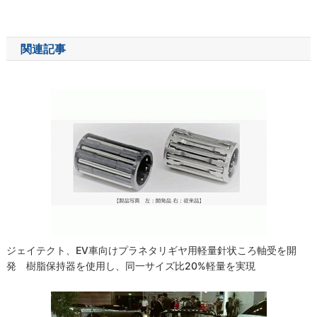
稿
ナ
関連記事
ビ
ゲ
ー
シ
ョ
ン
ジェイテクト、EV車向けプラネタリギヤ用軽量針状ころ軸受を開
発 樹脂保持器を使用し、同一サイズ比20%軽量を実現