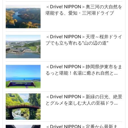
＜Drive! NIPPON＞奥三河の大自然を
堪能する、愛知・三河湖ドライブ
＜Drive! NIPPON＞天理～桜井ドライ
ブでも立ち寄れる“山の辺の道”
＜Drive! NIPPON＞静岡県伊東市をま
るっと堪能！名湯に癒され自然と…
＜Drive! NIPPON＞新緑の日光、絶景
とグルメを楽しむ大人の至福ドラ…
＜Drive! NIPPON＞定番から最新ま