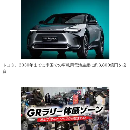
ゲ
ー
シ
ョ
ン
トヨタ、2030年までに米国での車載用電池生産に約3,800億円を投
資