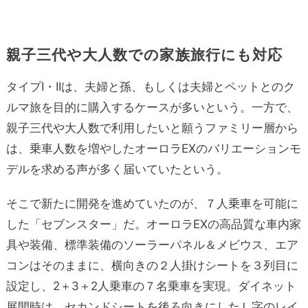
親子三代や大人数での家族旅行にも対応
タイプI・IIは、夫婦と孫、もしくは夫婦とペットとのク
ルマ旅を目的に購入するケースが多いという。一方で、
親子三代や大人数で利用したいと願うファミリー層から
は、乗車人数を増やしたオーロラEXのバリエーションモ
デルを求める声が多く届いていたという。
そこで新たに開発を進めていたのが、７人乗車を可能に
した「セブンスター」だ。オーロラEXの高品質な車内家
具や装備、標準装備のソーラーパネル＆メビウス、エア
コンはそのままに、横向きの２人掛けシートを３列目に
設定し、2＋3＋2人乗車の７名乗車を実現。ダイネット
展開時は、セカンドシートを後ろ向きにしたＬ字のレイ