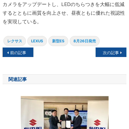
カメラをアップデートし、LEDのちらつきを大幅に低減
するとともに画質を向上させ、昼夜ともに優れた視認性
を実現している。
レクサス
LEXUS
新型ES
8月26日発売
投
前の記事
次の記事
稿
ナ
関連記事
ビ
ゲ
ー
シ