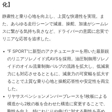
化】
静粛性と乗り心地を向上し、上質な快適性を実現。ま
た、あらゆる走行シーンで減速、操舵、加速がシームレ
スに繋がる気持ち良さなど、ドライバーの意図に忠実で
リニアな応答を追求した。
“F SPORT”に新型のアクチュエーターを用いた最新鋭
のリニアソレノイド式AVSを採用。油圧制御用ソレノ
イドのオイル流量制御バルブの流路を拡大し、低減衰
力にも対応させるとともに、減衰力の可変幅を拡大す
ることで上質な乗り心地と操舵応答性や安定性を両立
した。
リヤサスペンションメンバーブレースを1枚板による
構造から2枚の板を合わせた構造に変更することで、
剛性を向上。特にねじりや曲げに対する剛性を高め、