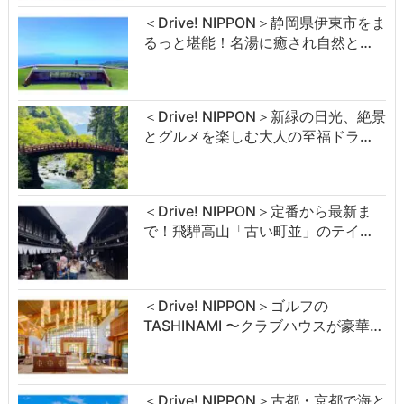
＜Drive! NIPPON＞静岡県伊東市をま
るっと堪能！名湯に癒され自然と…
＜Drive! NIPPON＞新緑の日光、絶景
とグルメを楽しむ大人の至福ドラ…
＜Drive! NIPPON＞定番から最新ま
で！飛騨高山「古い町並」のテイ…
＜Drive! NIPPON＞ゴルフの
TASHINAMI 〜クラブハウスが豪華…
＜Drive! NIPPON＞古都・京都で海と