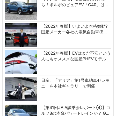
ら！ボルボのピュアEV「C40」は…
【2022年春版】いよいよ本格始動?
国産メーカー各社の電気自動車(B…
【2022年春版】EVはまだ不安という
人にもオススメな国産PHEVモデル…
日産、「アリア」第1号車納車セレモ
ニーを本社ギャラリーで開催
【第41回JAIA試乗会レポート④】ゴ
ルフ8の本命パワートレインか？ G…