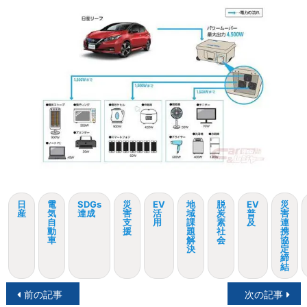
日
電
SDGs
災
EV
地
脱
EV
災
産
気
達成
害
活
域
炭
普
害
自
支
用
課
素
及
連
動
援
題
社
携
車
解
会
協
決
定
締
結
投
前の記事
次の記事