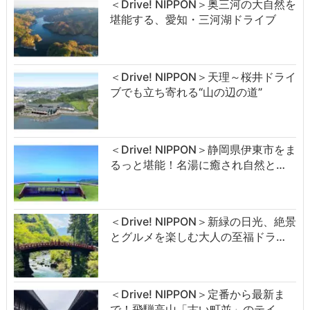
＜Drive! NIPPON＞奥三河の大自然を
堪能する、愛知・三河湖ドライブ
＜Drive! NIPPON＞天理～桜井ドライ
ブでも立ち寄れる“山の辺の道”
＜Drive! NIPPON＞静岡県伊東市をま
るっと堪能！名湯に癒され自然と…
＜Drive! NIPPON＞新緑の日光、絶景
とグルメを楽しむ大人の至福ドラ…
＜Drive! NIPPON＞定番から最新ま
で！飛騨高山「古い町並」のテイ…