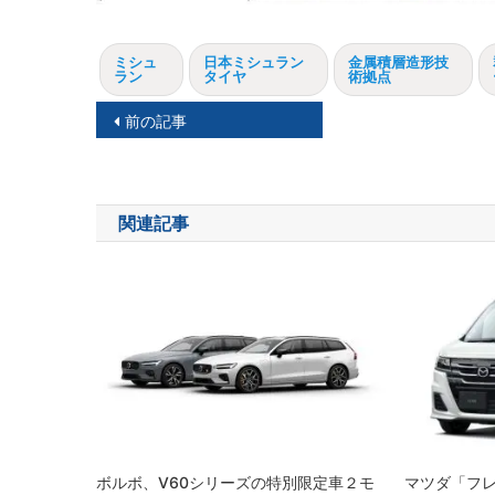
ミシュ
日本ミシュラン
金属積層造形技
ラン
タイヤ
術拠点
投
前の記事
稿
ナ
関連記事
ビ
ゲ
ー
シ
ョ
ン
ボルボ、V60シリーズの特別限定車２モ
マツダ「フ