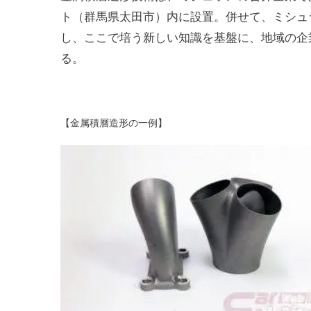
ト（群馬県太田市）内に設置。併せて、ミシュ
し、ここで培う新しい知識を基盤に、地域の企
る。
【金属積層造形の一例】