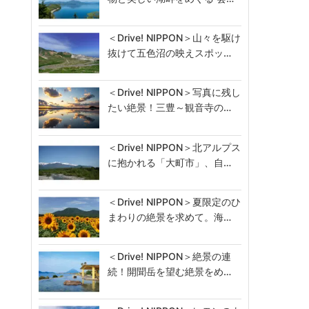
＜Drive! NIPPON＞山々を駆け
抜けて五色沼の映えスポッ…
＜Drive! NIPPON＞写真に残し
たい絶景！三豊～観音寺の…
＜Drive! NIPPON＞北アルプス
に抱かれる「大町市」、自…
＜Drive! NIPPON＞夏限定のひ
まわりの絶景を求めて。海…
＜Drive! NIPPON＞絶景の連
続！開聞岳を望む絶景をめ…