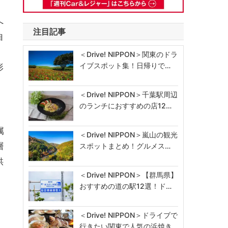
へ
注目記事
自
＜Drive! NIPPON＞関東のドラ
イブスポット集！日帰りで…
形
＜Drive! NIPPON＞千葉駅周辺
のランチにおすすめの店12…
属
＜Drive! NIPPON＞嵐山の観光
層
スポットまとめ！グルメス…
供
＜Drive! NIPPON＞【群馬県】
おすすめの道の駅12選！ド…
＜Drive! NIPPON＞ドライブで
行きたい関東で人気の浜焼き…