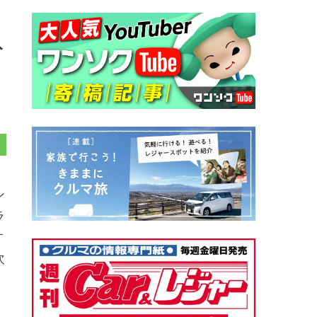
ト
ン
ラ
す
次