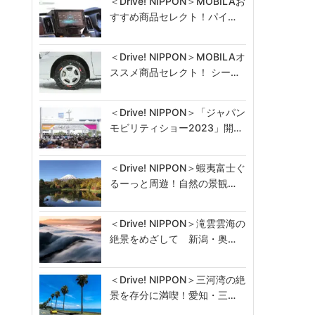
＜Drive! NIPPON＞MOBILAお
すすめ商品セレクト！パイ…
＜Drive! NIPPON＞MOBILAオ
ススメ商品セレクト！ シー…
＜Drive! NIPPON＞「ジャパン
モビリティショー2023」開…
＜Drive! NIPPON＞蝦夷富士ぐ
るーっと周遊！自然の景観…
＜Drive! NIPPON＞滝雲雲海の
絶景をめざして 新潟・奥…
＜Drive! NIPPON＞三河湾の絶
景を存分に満喫！愛知・三…