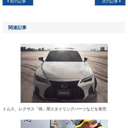
投
前の記事
次の記事
稿
ナ
関連記事
ビ
ゲ
ー
シ
ョ
ン
トムス、レクサス「IS」用スタイリングパーツなどを発売