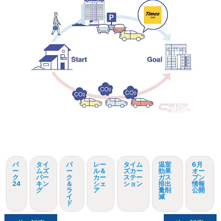
パ
タイ
パ
レー
タイム
温室
6月
ー
ムズ
ー
ル＆
ズカー
効果
オー
ク
パー
ク
カー
ステー
ガス
プン
24
キン
＆
シェ
ション
排出
情報
グ
ラ
ア
量削
公開
イ
減
ド