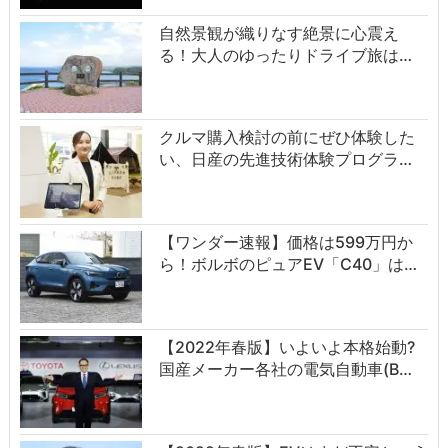
自然景観が織りなす絶景に心震え
る！大人のゆったりドライブ旅は…
クルマ購入検討の前にぜひ体験した
い、日産の先進技術体験プログラ…
【ワンダー速報】価格は599万円か
ら！ボルボのピュアEV「C40」は…
【2022年春版】いよいよ本格始動?
国産メーカー各社の電気自動車(B…