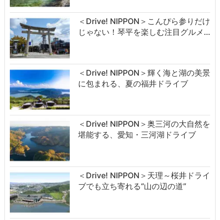
＜Drive! NIPPON＞こんぴら参りだけ
じゃない！琴平を楽しむ注目グルメ…
＜Drive! NIPPON＞輝く海と湖の美景
に包まれる、夏の福井ドライブ
＜Drive! NIPPON＞奥三河の大自然を
堪能する、愛知・三河湖ドライブ
＜Drive! NIPPON＞天理～桜井ドライ
ブでも立ち寄れる“山の辺の道”