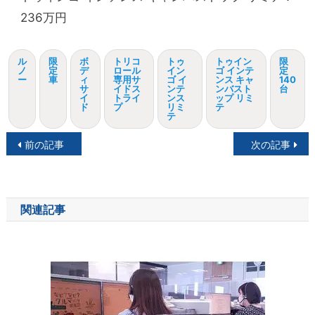
236万円
ル
限
ボ
トリコ
トゥ
トゥイン
限
ノ
定
デ
ロール
イン
ゴ インテ
定
ー
車
ィ
専用サ
ゴ イ
ンス キャ
140
サ
イドス
ンテ
ンバスト
台
イ
トライ
ンス
ップ リミ
ド
プ
リミ
テ
テ
投
前の記事
次の記事
稿
ナ
関連記事
ビ
ゲ
ー
シ