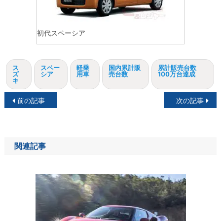
初代スペーシア
ス
スペー
軽乗
国内累計販
累計販売台数
ズ
シア
用車
売台数
100万台達成
キ
投
前の記事
次の記事
稿
ナ
関連記事
ビ
ゲ
ー
シ