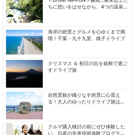
＜Drive! NIPPON＞霧島…幕末志士た
ちに想いをはせながら、4つの温泉…
海岸の絶景とグルメを心ゆくまで満
喫！千葉・九十九里、銚子ドライブ
クリスマス ＆ 初日の出を箱根で過ご
すドライブ旅
自然景観が織りなす絶景に心震え
る！大人のゆったりドライブ旅は…
クルマ購入検討の前にぜひ体験した
い、日産の先進技術体験プログラ…