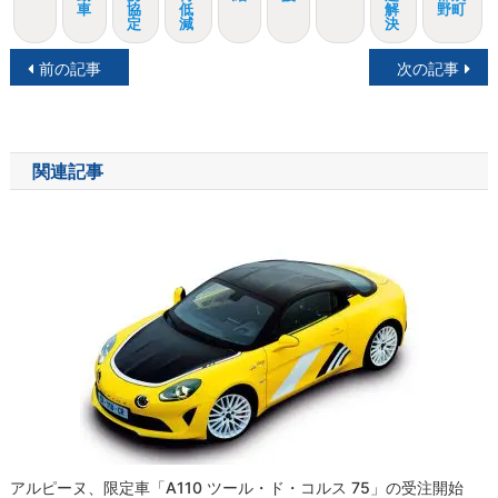
車
協
低
解
野町
定
減
決
投
前の記事
次の記事
稿
ナ
関連記事
ビ
ゲ
ー
シ
ョ
ン
アルピーヌ、限定車「A110 ツール・ド・コルス 75」の受注開始