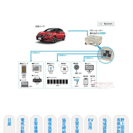
日
電
災
環
協
災
EV
地
長野
産
気
害
境
定
害
活
域
県上
自
連
負
締
支
用
課
伊那
動
携
荷
結
援
題
郡辰