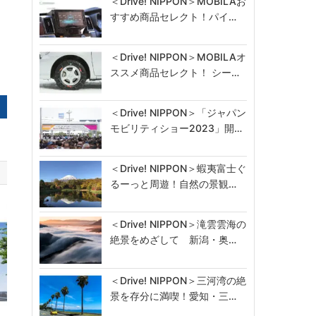
＜Drive! NIPPON＞MOBILAお
すすめ商品セレクト！パイ…
＜Drive! NIPPON＞MOBILAオ
ススメ商品セレクト！ シー…
＜Drive! NIPPON＞「ジャパン
モビリティショー2023」開…
＜Drive! NIPPON＞蝦夷富士ぐ
るーっと周遊！自然の景観…
＜Drive! NIPPON＞滝雲雲海の
絶景をめざして 新潟・奥…
＜Drive! NIPPON＞三河湾の絶
景を存分に満喫！愛知・三…