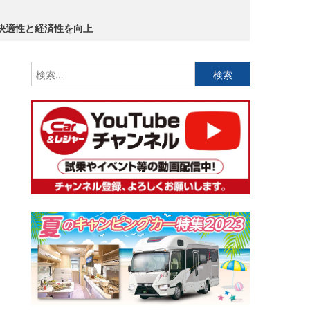
より快適性と経済性を向上
検
索: