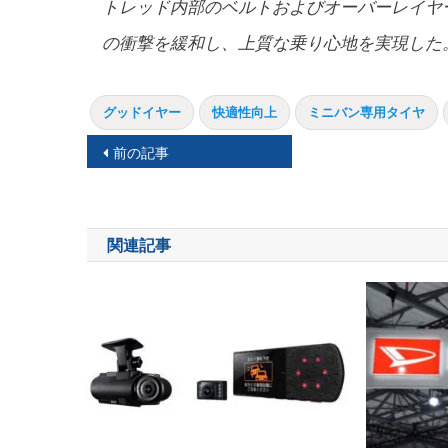
トレッド内部のベルトおよびオーバーレイヤ
の衝撃を緩和し、上質な乗り心地を実現した
グッドイヤー
快適性向上
ミニバン専用タイヤ
投
前の記事
稿
ナ
関連記事
ビ
ゲ
ー
シ
ョ