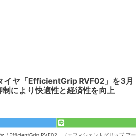
fficientGrip RVF02」を3月
抑制により快適性と経済性を向上
ficientGrip RVF02」（エフィシェントグリップ アー