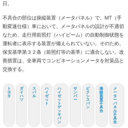
日。
不具合の部位は操縦装置（メータパネル）で、MT（手
動変速仕様）車において、メータパネルの設計が不適切
なため、走行用前照灯（ハイビーム）の自動制御状態を
運転者に表示する装置が備えられていない。そのため、
保安基準第３２条（前照灯等の基準）に適合しない。改
善措置は、全車両でコンビネーションメータを対策品と
交換する。
ト
ダ
ス
ハ
ハ
サ
ピ
操
メ
ヨ
イ
バ
イ
イ
ン
ク
縦
ー
タ
ハ
ル
ゼ
ゼ
バ
シ
装
タ
ツ
ッ
ッ
ー
ス
置
ー
ト
ト
バ
不
パ
デ
ン
具
ネ
ッ
合
ル
キ
不
バ
具
ン
合