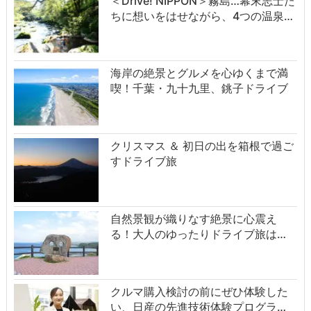
＜Drive! NIPPON＞霧島…幕末志士た
ちに想いをはせながら、4つの温泉…
海岸の絶景とグルメを心ゆくまで満
喫！千葉・九十九里、銚子ドライブ
クリスマス ＆ 初日の出を箱根で過ご
すドライブ旅
自然景観が織りなす絶景に心震え
る！大人のゆったりドライブ旅は…
クルマ購入検討の前にぜひ体験した
い、日産の先進技術体験プログラ…