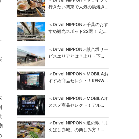
り
行きたい関東で人気の浜焼き…
＜Drive! NIPPON＞千葉のおす
すめ観光スポット22選！ 定…
ン
＜Drive! NIPPON＞談合坂サー
ビスエリアとは？上り・下…
実
＜Drive! NIPPON＞MOBILAお
すすめ商品セレクト！KENW…
取
＜Drive! NIPPON＞MOBILAオ
ススメ商品セレクト！アル…
回
共
＜Drive! NIPPON＞道の駅「ま
物
えばし赤城」の楽しみ方！…
わ