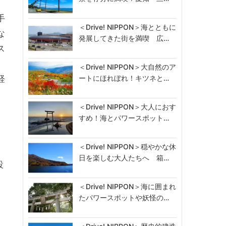
手
＜Drive! NIPPON＞海とともに
な
発展してきた街を満喫 広…
ス
＜Drive! NIPPON＞大自然のア
ートにほれぼれ！キツネと…
経
＜Drive! NIPPON＞大人におす
すめ！海とパワースポット…
＜Drive! NIPPON＞穏やかな休
日を楽しむ大人たちへ 箱…
設
＜Drive! NIPPON＞海に囲まれ
たパワースポットや妖怪の…