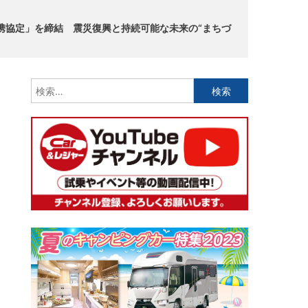
携協定」を締結 震災復興と持続可能な未来の“まちづ
検
索: