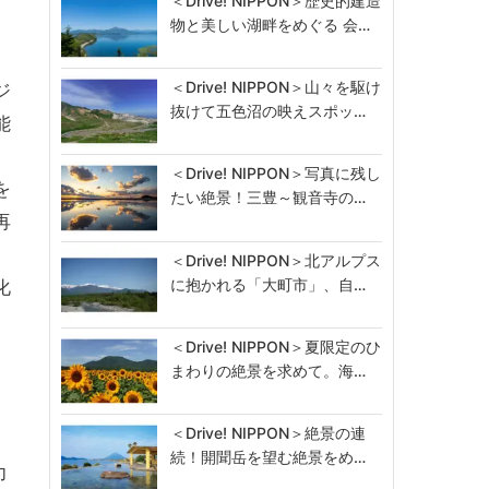
＜Drive! NIPPON＞歴史的建造
物と美しい湖畔をめぐる 会…
＜Drive! NIPPON＞山々を駆け
ジ
抜けて五色沼の映えスポッ…
能
＜Drive! NIPPON＞写真に残し
を
たい絶景！三豊～観音寺の…
再
＜Drive! NIPPON＞北アルプス
に抱かれる「大町市」、自…
化
＜Drive! NIPPON＞夏限定のひ
まわりの絶景を求めて。海…
＜Drive! NIPPON＞絶景の連
続！開聞岳を望む絶景をめ…
力