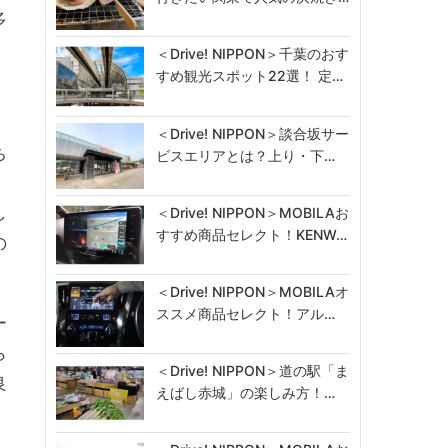
多
＜Drive! NIPPON＞千葉のおす
すめ観光スポット22選！ 定…
＜Drive! NIPPON＞談合坂サー
ち
ビスエリアとは？上り・下…
」
し
＜Drive! NIPPON＞MOBILAお
すすめ商品セレクト！KENW…
の
＜Drive! NIPPON＞MOBILAオ
ススメ商品セレクト！アル…
ー
ら
＜Drive! NIPPON＞道の駅「ま
良
えばし赤城」の楽しみ方！…