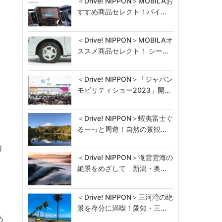
＜Drive! NIPPON＞MOBILAお
すすめ商品セレクト！パイ…
＜Drive! NIPPON＞MOBILAオ
ススメ商品セレクト！ シー…
＜Drive! NIPPON＞「ジャパン
モビリティショー2023」開…
＜Drive! NIPPON＞蝦夷富士ぐ
るーっと周遊！自然の景観…
リ
＜Drive! NIPPON＞滝雲雲海の
絶景をめざして 新潟・奥…
＜Drive! NIPPON＞三河湾の絶
景を存分に満喫！愛知・三…
あ