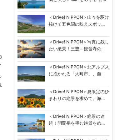
＜Drive! NIPPON＞山々を駆け
抜けて五色沼の映えスポッ…
＜Drive! NIPPON＞写真に残し
たい絶景！三豊～観音寺の…
の
イ
＜Drive! NIPPON＞北アルプス
に抱かれる「大町市」、自…
も
れ
＜Drive! NIPPON＞夏限定のひ
まわりの絶景を求めて。海…
、
＜Drive! NIPPON＞絶景の連
続！開聞岳を望む絶景をめ…