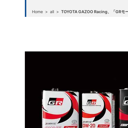
Home
>
all
>
TOYOTA GAZOO Racing、