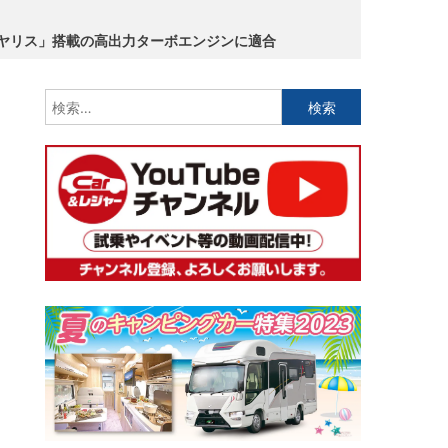
 「GRヤリス」搭載の高出力ターボエンジンに適合
検
索: