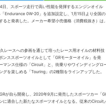
R）は1月14日、スポーツ走行で高い性能を発揮するエンジンオイル
durance 0W-20」を追加設定し、1月15日より全国の
すると発表した。メーカー希望小売価格（消費税抜き）は
耐久レースへの参画を通じて培ったレース用オイルの材料技
スポンススポーツオイルとして「GRモーターオイル」を発
ンス仕様の「Circuit」と、街乗りやワインディングロ
グを楽しめる「Touring」の2種類をラインアップした。
は、TGRが自ら開発し、2020年9月に発売したスポーツカー「G
適合した新たなスポーツオイルとなる。従来のCircuit