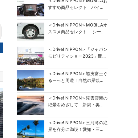
＜Drive! NIPPON＞MOBILAお
すすめ商品セレクト！パイ…
＜Drive! NIPPON＞MOBILAオ
ススメ商品セレクト！ シー…
＜Drive! NIPPON＞「ジャパン
モビリティショー2023」開…
＜Drive! NIPPON＞蝦夷富士ぐ
るーっと周遊！自然の景観…
＜Drive! NIPPON＞滝雲雲海の
絶景をめざして 新潟・奥…
＜Drive! NIPPON＞三河湾の絶
景を存分に満喫！愛知・三…