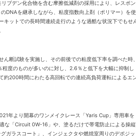
ルやモリブデン化合物を含む摩擦低減剤の採用により、レスポン
」のDNAを継承しながら、粘度指数向上剤（ポリマー）を使
ーキットでの長時間連続走行のような過酷な状況下でもせ
。
せん断試験を実施し、その前後での粘度低下率を調べた時
％程度のものが多いのに対し、2.6％と低下を大幅に抑制し
て約200時間にわたる高回転での連続高負荷運転によるエ
、2021年より開幕のワンメイクレース「Yaris Cup」専用車を
「Circuit 0W-16」や、塗るだけで帯電防止による操縦
ングガラスコート」、インジェクタや燃焼室周りのデポジッ