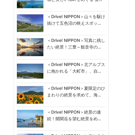
＜Drive! NIPPON＞山々を駆け
抜けて五色沼の映えスポッ…
＜Drive! NIPPON＞写真に残し
たい絶景！三豊～観音寺の…
＜Drive! NIPPON＞北アルプス
に抱かれる「大町市」、自…
＜Drive! NIPPON＞夏限定のひ
まわりの絶景を求めて。海…
＜Drive! NIPPON＞絶景の連
続！開聞岳を望む絶景をめ…