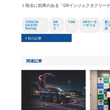
ト除去に効果のある「GRインジェクタクリーナ
TOYOTA
GR
TGR
GRモータ
新
GAZOO
ヤリ
ーオイル
ー
Racing
ス
加
投
前の記事
稿
ナ
関連記事
ビ
ゲ
ー
シ
ョ