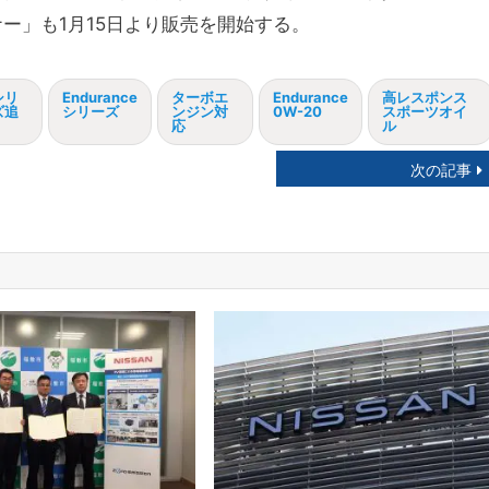
ー」も1月15日より販売を開始する。
シリ
Endurance
ターボエ
Endurance
高レスポンス
ズ追
シリーズ
ンジン対
0W-20
スポーツオイ
応
ル
次の記事