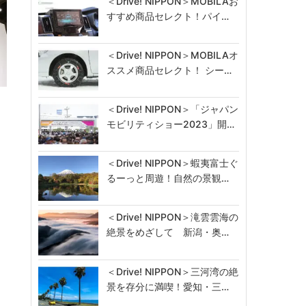
＜Drive! NIPPON＞MOBILAお
すすめ商品セレクト！パイ…
＜Drive! NIPPON＞MOBILAオ
ススメ商品セレクト！ シー…
＜Drive! NIPPON＞「ジャパン
モビリティショー2023」開…
＜Drive! NIPPON＞蝦夷富士ぐ
るーっと周遊！自然の景観…
＜Drive! NIPPON＞滝雲雲海の
絶景をめざして 新潟・奥…
＜Drive! NIPPON＞三河湾の絶
景を存分に満喫！愛知・三…