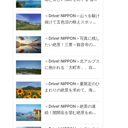
＜Drive! NIPPON＞山々を駆け
抜けて五色沼の映えスポッ…
＜Drive! NIPPON＞写真に残し
たい絶景！三豊～観音寺の…
＜Drive! NIPPON＞北アルプス
に抱かれる「大町市」、自…
＜Drive! NIPPON＞夏限定のひ
まわりの絶景を求めて。海…
＜Drive! NIPPON＞絶景の連
続！開聞岳を望む絶景をめ…