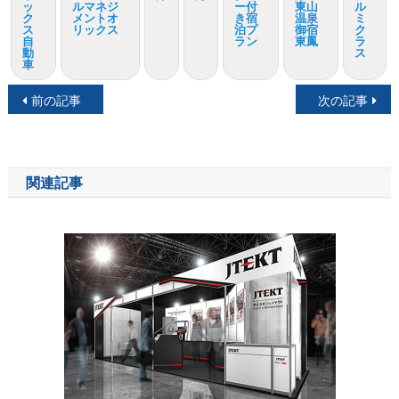
ッ
ルマネジ
ー付
東山
ル
ク
メントオ
き宿
温泉
ミ
ス
リックス
泊プ
御宿
ク
自
ラン
東鳳
ラ
動
ス
車
投
前の記事
次の記事
稿
ナ
関連記事
ビ
ゲ
ー
シ
ョ
ン