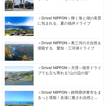
＜Drive! NIPPON＞輝く海と湖の美景
に包まれる、夏の福井ドライブ
＜Drive! NIPPON＞奥三河の大自然を
堪能する、愛知・三河湖ドライブ
＜Drive! NIPPON＞天理～桜井ドライ
ブでも立ち寄れる“山の辺の道”
＜Drive! NIPPON＞静岡県伊東市をま
るっと堪能！名湯に癒され自然と…