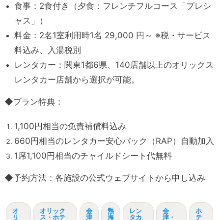
食事：2食付き（夕食：フレンチフルコース「プレシ
ャス」）
料金：2名1室利用時1名 29,000 円～ ※税・サービス
料込み、入湯税別
レンタカー：関東1都6県、140店舗以上のオリックス
レンタカー店舗から選択が可能。
◆プラン特典：
1,100円相当の免責補償料込み
660円相当のレンタカー安心パック（RAP）自動加入
1席1,100円相当のチャイルドシート代無料
◆予約方法：各施設の公式ウェブサイトから申し込み
オ
オリック
会
熱
レン
会
ホ
リ
ス・ホテ
津
海
タカ
津・
テ