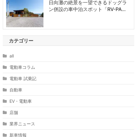
日向灘の絶景を一望できるドッグラ
ン併設の車中泊スポット「RV-PA…
カテゴリー
all
電動車コラム
電動車 試乗記
自動車
EV・電動車
店舗
業界ニュース
新車情報