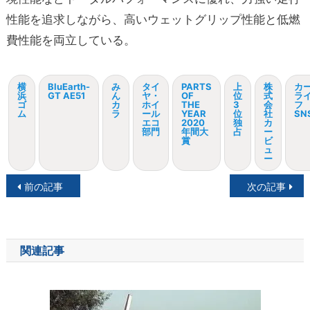
性能を追求しながら、高いウェットグリップ性能と低燃
費性能を両立している。
横
BluEarth-
み
タイ
PARTS
上
株
カ
浜
GT AE51
ん
ヤ・
OF
位
式
ラ
ゴ
カ
ホイ
THE
3
会
フ
ム
ラ
ール
YEAR
位
社
SN
エコ
2020
独
カ
部門
年間大
占
ー
賞
ビ
ュ
ー
投
前の記事
次の記事
稿
ナ
関連記事
ビ
ゲ