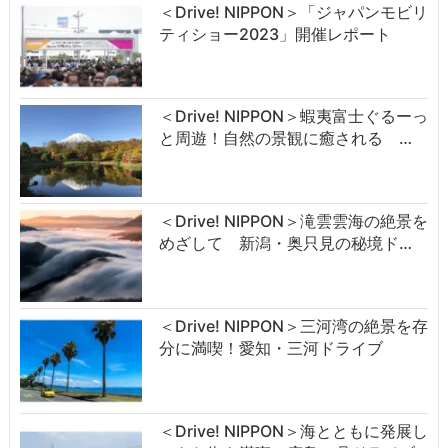
＜Drive! NIPPON＞「ジャパンモビリ
ティショー2023」開催レポート
＜Drive! NIPPON＞蝦夷富士ぐるーっ
と周遊！自然の景観に癒される …
＜Drive! NIPPON＞滝雲雲海の絶景を
めざして 新潟・奥只見の秘境ド…
＜Drive! NIPPON＞三河湾の絶景を存
分に満喫！愛知・三河ドライブ
＜Drive! NIPPON＞海とともに発展し