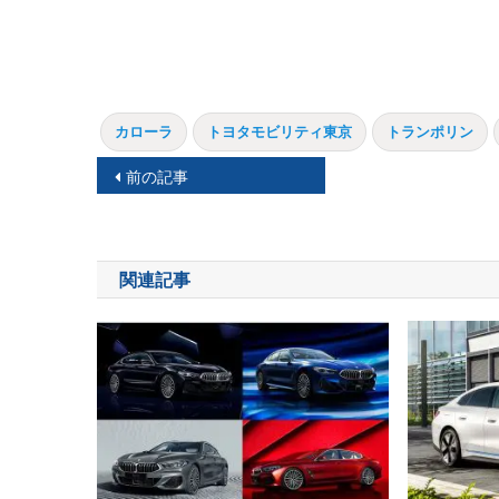
カローラ
トヨタモビリティ東京
トランポリン
投
前の記事
稿
ナ
関連記事
ビ
ゲ
ー
シ
ョ