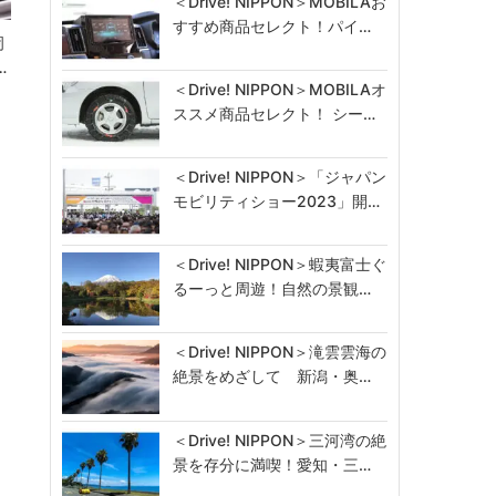
＜Drive! NIPPON＞MOBILAお
すすめ商品セレクト！パイ…
岡
…
＜Drive! NIPPON＞MOBILAオ
ススメ商品セレクト！ シー…
＜Drive! NIPPON＞「ジャパン
モビリティショー2023」開…
＜Drive! NIPPON＞蝦夷富士ぐ
るーっと周遊！自然の景観…
＜Drive! NIPPON＞滝雲雲海の
絶景をめざして 新潟・奥…
＜Drive! NIPPON＞三河湾の絶
景を存分に満喫！愛知・三…