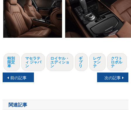
特別
マセラテ
ロイヤル・
ギ
レヴ
クワト
限定
ィ ジャパ
エディショ
ブ
ァン
ロポル
車
ン
ン
リ
テ
テ
投
前の記事
次の記事
稿
ナ
関連記事
ビ
ゲ