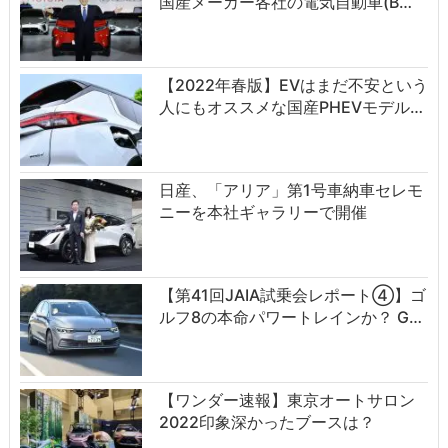
国産メーカー各社の電気自動車(B…
【2022年春版】EVはまだ不安という
人にもオススメな国産PHEVモデル…
日産、「アリア」第1号車納車セレモ
ニーを本社ギャラリーで開催
【第41回JAIA試乗会レポート④】ゴ
ルフ8の本命パワートレインか？ G…
【ワンダー速報】東京オートサロン
2022印象深かったブースは？