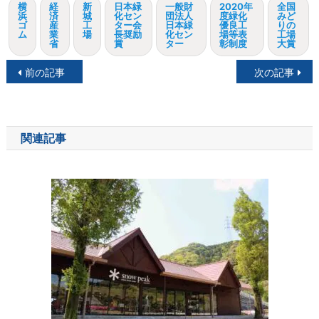
横
経
新
日本緑
一般財
2020年
全国
浜
済
城
化セン
団法人
度緑化
みど
ゴ
産
工
ター会
日本緑
優良工
りの
ム
業
場
長奨励
化セン
場等表
工場
省
賞
ター
彰制度
大賞
投
前の記事
次の記事
稿
ナ
関連記事
ビ
ゲ
ー
シ
ョ
ン