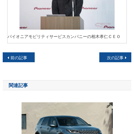
パイオニアモビリティサービスカンパニーの相木孝仁ＣＥＯ
投
前の記事
次の記事
稿
ナ
関連記事
ビ
ゲ
ー
シ