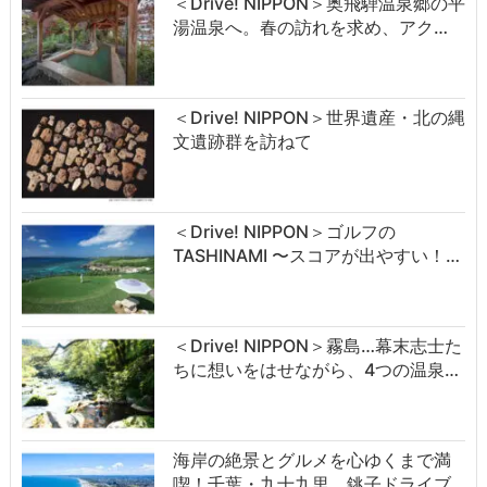
＜Drive! NIPPON＞奥飛騨温泉郷の平
湯温泉へ。春の訪れを求め、アク…
＜Drive! NIPPON＞世界遺産・北の縄
文遺跡群を訪ねて
＜Drive! NIPPON＞ゴルフの
TASHINAMI 〜スコアが出やすい！…
＜Drive! NIPPON＞霧島…幕末志士た
ちに想いをはせながら、4つの温泉…
海岸の絶景とグルメを心ゆくまで満
喫！千葉・九十九里、銚子ドライブ