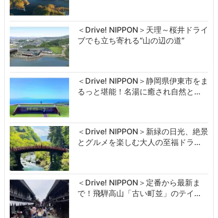
＜Drive! NIPPON＞天理～桜井ドライ
ブでも立ち寄れる“山の辺の道”
＜Drive! NIPPON＞静岡県伊東市をま
るっと堪能！名湯に癒され自然と…
＜Drive! NIPPON＞新緑の日光、絶景
とグルメを楽しむ大人の至福ドラ…
＜Drive! NIPPON＞定番から最新ま
で！飛騨高山「古い町並」のテイ…