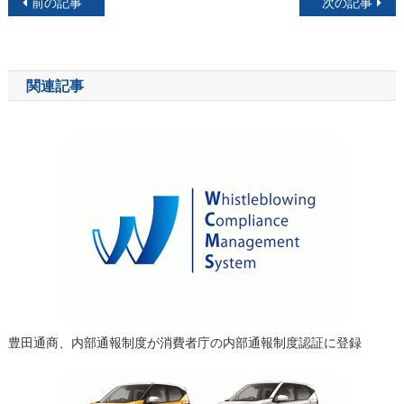
投
前の記事
次の記事
稿
ナ
関連記事
ビ
ゲ
ー
シ
ョ
ン
豊田通商、内部通報制度が消費者庁の内部通報制度認証に登録