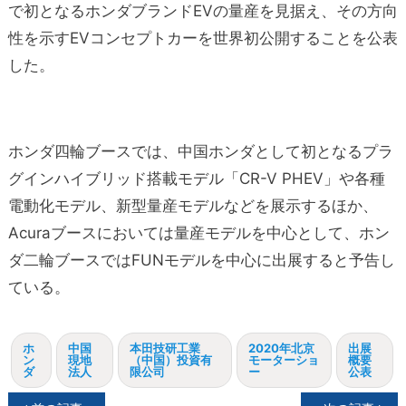
で初となるホンダブランドEVの量産を見据え、その方向
性を示すEVコンセプトカーを世界初公開することを公表
した。
ホンダ四輪ブースでは、中国ホンダとして初となるプラ
グインハイブリッド搭載モデル「CR-V PHEV」や各種
電動化モデル、新型量産モデルなどを展示するほか、
Acuraブースにおいては量産モデルを中心として、ホン
ダ二輪ブースではFUNモデルを中心に出展すると予告し
ている。
ホ
中国
本田技研工業
2020年北京
出展
ン
現地
（中国）投資有
モーターショ
概要
ダ
法人
限公司
ー
公表