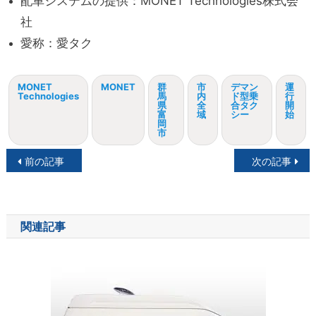
配車システムの提供：MONET Technologies株式会
社
愛称：愛タク
MONET
MONET
群
市
デマン
運
Technologies
馬
内
ド型乗
行
県
全
合タク
開
富
域
シー
始
岡
市
投
前の記事
次の記事
稿
ナ
関連記事
ビ
ゲ
ー