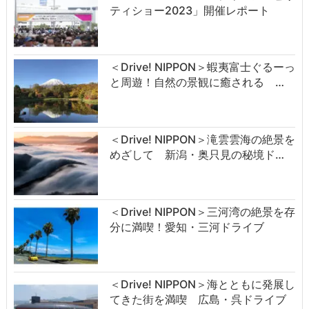
ティショー2023」開催レポート
＜Drive! NIPPON＞蝦夷富士ぐるーっ
と周遊！自然の景観に癒される …
＜Drive! NIPPON＞滝雲雲海の絶景を
めざして 新潟・奥只見の秘境ド…
＜Drive! NIPPON＞三河湾の絶景を存
分に満喫！愛知・三河ドライブ
＜Drive! NIPPON＞海とともに発展し
てきた街を満喫 広島・呉ドライブ