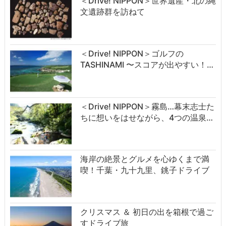
＜Drive! NIPPON＞世界遺産・北の縄
文遺跡群を訪ねて
＜Drive! NIPPON＞ゴルフの
TASHINAMI 〜スコアが出やすい！…
＜Drive! NIPPON＞霧島…幕末志士た
ちに想いをはせながら、4つの温泉…
海岸の絶景とグルメを心ゆくまで満
喫！千葉・九十九里、銚子ドライブ
クリスマス ＆ 初日の出を箱根で過ご
すドライブ旅